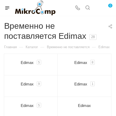
0
Временно не
поставляется Edimax
28
—
—
—
Главная
Каталог
Временно не поставляется
Edimax
Edimax
Edimax
5
8
Edimax
Edimax
9
1
Edimax
Edimax
5