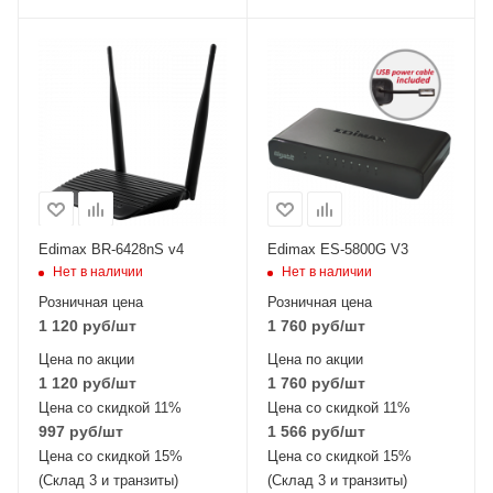
Wi-Fi интерфейсы
2.4 ГГц 802.11b/g/n
MIMO2x2
Edimax BR-6428nS v4
Edimax ES-5800G V3
Нет в наличии
Нет в наличии
Розничная цена
Розничная цена
1 120
руб
/шт
1 760
руб
/шт
Цена по акции
Цена по акции
1 120
руб
/шт
1 760
руб
/шт
Цена со скидкой 11%
Цена со скидкой 11%
997
руб
/шт
1 566
руб
/шт
Цена со скидкой 15%
Цена со скидкой 15%
(Склад 3 и транзиты)
(Склад 3 и транзиты)