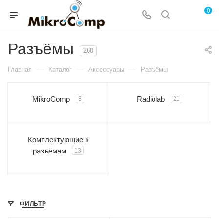
0
Разъёмы
260
—
—
—
Главная
Каталог
Аксессуары
Разъёмы
MikroComp
Radiolab
8
21
Комплектующие к
разъёмам
13
ФИЛЬТР