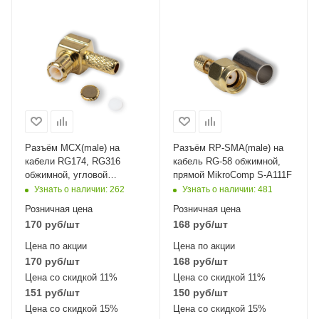
Разъём MCX(male) на
Разъём RP-SMA(male) на
кабели RG174, RG316
кабель RG-58 обжимной,
обжимной, угловой
прямой MikroComp S-A111F
MikroComp 11-121L
Узнать о наличии
: 262
Узнать о наличии
: 481
Розничная цена
Розничная цена
170
руб
/шт
168
руб
/шт
Цена по акции
Цена по акции
170
руб
/шт
168
руб
/шт
Цена со скидкой 11%
Цена со скидкой 11%
151
руб
/шт
150
руб
/шт
Цена со скидкой 15%
Цена со скидкой 15%