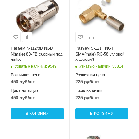
Разъем N-112/8D NGD
Разъем S-121F NGT
N(male) 8D-FB сборный под
SMA(male) RG-58 угловой,
пайку
обжимной
Узнать о наличии
: 9549
Узнать о наличии
: 53814
Розничная цена
Розничная цена
450
руб
/шт
225
руб
/шт
Цена по акции
Цена по акции
450
руб
/шт
225
руб
/шт
В КОРЗИНУ
В КОРЗИНУ