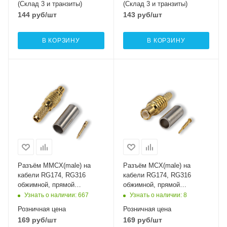
(Склад 3 и транзиты)
(Склад 3 и транзиты)
144
руб
/шт
143
руб
/шт
В КОРЗИНУ
В КОРЗИНУ
Разъём MMCX(male) на
Разъём MCX(male) на
кабели RG174, RG316
кабели RG174, RG316
обжимной, прямой
обжимной, прямой
MikroComp 13-111L
MikroComp 11-111L
Узнать о наличии
: 667
Узнать о наличии
: 8
Розничная цена
Розничная цена
169
руб
/шт
169
руб
/шт