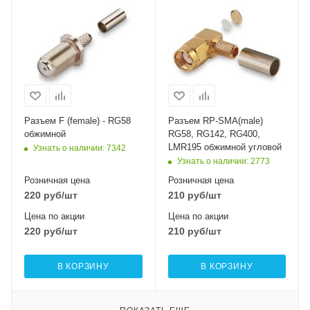
Разъем F (female) - RG58
Разъем RP-SMA(male)
обжимной
RG58, RG142, RG400,
LMR195 обжимной угловой
Узнать о наличии
: 7342
Узнать о наличии
: 2773
Розничная цена
Розничная цена
220
руб
/шт
210
руб
/шт
Цена по акции
Цена по акции
220
руб
/шт
210
руб
/шт
В КОРЗИНУ
В КОРЗИНУ