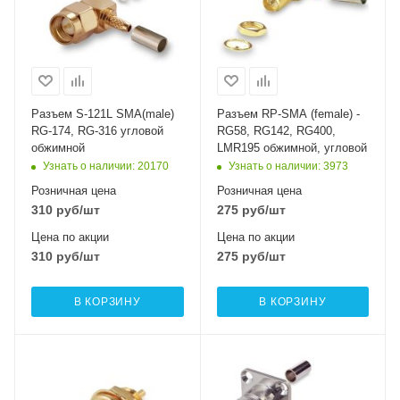
Разъем S-121L SMA(male)
Разъем RP-SMA (female) -
RG-174, RG-316 угловой
RG58, RG142, RG400,
обжимной
LMR195 обжимной, угловой
Узнать о наличии
: 20170
Узнать о наличии
: 3973
Розничная цена
Розничная цена
310
руб
/шт
275
руб
/шт
Цена по акции
Цена по акции
310
руб
/шт
275
руб
/шт
В КОРЗИНУ
В КОРЗИНУ