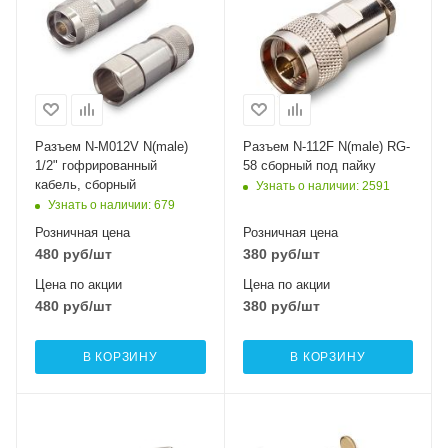
Разъем N-M012V N(male)
Разъем N-112F N(male) RG-
1/2" гофрированный
58 сборный под пайку
кабель, сборный
Узнать о наличии
: 2591
Узнать о наличии
: 679
Розничная цена
Розничная цена
480
руб
/шт
380
руб
/шт
Цена по акции
Цена по акции
480
руб
/шт
380
руб
/шт
В КОРЗИНУ
В КОРЗИНУ