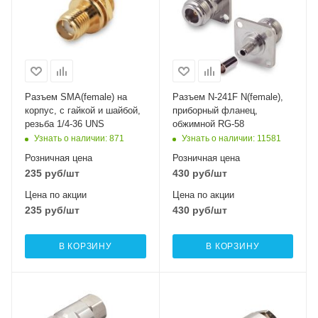
Разъем SMA(female) на
Разъем N-241F N(female),
корпус, с гайкой и шайбой,
приборный фланец,
резьба 1/4-36 UNS
обжимной RG-58
Узнать о наличии
: 871
Узнать о наличии
: 11581
Розничная цена
Розничная цена
235
руб
/шт
430
руб
/шт
Цена по акции
Цена по акции
235
руб
/шт
430
руб
/шт
В КОРЗИНУ
В КОРЗИНУ