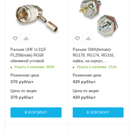
Разъем UHF U-111F
Разъем SMA(female)-
PL259(male) RG58
RG178, RG174, RG316,
обжимной угловой
пайка, на корпус,
герметичный с резиновым
Узнать о наличии
: 3650
Узнать о наличии
: 1524
уплотнителем, с г
Розничная цена
Розничная цена
370
руб
/шт
420
руб
/шт
Цена по акции
Цена по акции
370
руб
/шт
420
руб
/шт
В КОРЗИНУ
В КОРЗИНУ