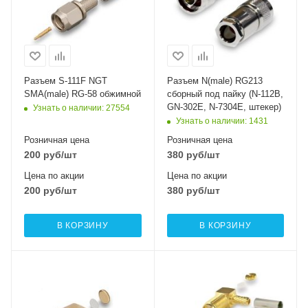
Разъем S-111F NGT
Разъем N(male) RG213
SMA(male) RG-58 обжимной
сборный под пайку (N-112B,
GN-302E, N-7304E, штекер)
Узнать о наличии
: 27554
Узнать о наличии
: 1431
Розничная цена
Розничная цена
200
руб
/шт
380
руб
/шт
Цена по акции
Цена по акции
200
руб
/шт
380
руб
/шт
В КОРЗИНУ
В КОРЗИНУ