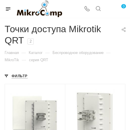
0
Точки доступа Mikrotik
QRT
2
—
—
—
Главная
Каталог
Беспроводное оборудование
—
MikroTik
серия QRT
ФИЛЬТР
Проводные,
Проводные,
оптические
оптические
интерфейсы
интерфейсы
1xGigabit Ethernet
1xGigabit Ethernet
Wi-Fi интерфейсы
Wi-Fi интерфейсы
5 ГГц 802.11a/n/ac
5 ГГц 802.11a/n