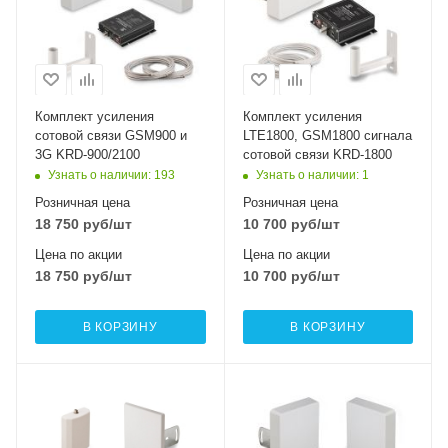
Рабочий диапазон
частот DownLink
Рабочий диапазон
1805-1880 МГц
частот DownLink
925–960 / 2110–
Коэффициент
2170 МГц
усиления UpLink
50-55 дБ
Комплект усиления
Комплект усиления
Коэффициент
сотовой связи GSM900 и
LTE1800, GSM1800 сигнала
усиления UpLink
Коэффициент
3G KRD-900/2100
сотовой связи KRD-1800
55-60 дБ
усиления DownLink
Узнать о наличии
: 193
Узнать о наличии
: 1
55-60 дБ
Коэффициент
Розничная цена
Розничная цена
усиления DownLink
Коэффициент шума
18 750
руб
/шт
10 700
руб
/шт
60-65 дБ
≤6 dBi
Цена по акции
Цена по акции
Коэффициент шума
Максимальная
18 750
руб
/шт
10 700
руб
/шт
≤6 dBi
выходная мощность
UpLink
Максимальная
10 дбм
В КОРЗИНУ
В КОРЗИНУ
выходная мощность
UpLink
Максимальная
17 дБм (EGSM и
выходная мощность
GSM) и 15 дБм (3G)
Рабочий диапазон
Рабочий диапазон
DownLink
частот UpLink
частот UpLink
17 дбм
Максимальная
1920-1980 МГц
1710 -1785 / 1920-
выходная мощность