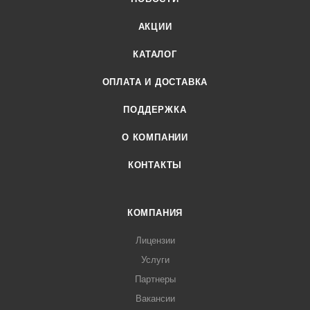
Питание
Питание
АКЦИИ
AC 100-240В 50Гц /
AC 100-240В 50Гц /
DC 12-48 В
DC 12-48 В
КАТАЛОГ
Потребляемая
Потребляемая
ОПЛАТА И ДОСТАВКА
мощность
мощность
5 Вт
5 Вт
ПОДДЕРЖКА
О КОМПАНИИ
КОНТАКТЫ
КОМПАНИЯ
Лицензии
Услуги
Партнеры
Вакансии