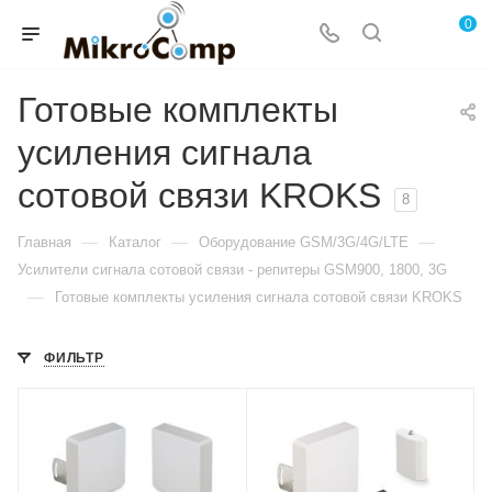
0
Готовые комплекты
усиления сигнала
сотовой связи KROKS
8
—
—
—
Главная
Каталог
Оборудование GSM/3G/4G/LTE
Усилители сигнала сотовой связи - репитеры GSM900, 1800, 3G
—
Готовые комплекты усиления сигнала сотовой связи KROKS
ФИЛЬТР
Рабочий диапазон
Рабочий диапазон
частот UpLink
частот UpLink
880–915 / 1920–
1710-1785 МГц
1980 МГц