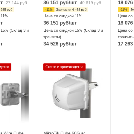
т
36 151
руб
/шт
18 076
27 144
руб
40 619
руб
 985
руб
-
11
%
Экономия
4 468
руб
-
11
%
Э
 11%
Цена со скидкой 11%
Цена со
т
36 151
руб
/шт
18 076
 15% (Склад 3 и
Цена со скидкой 15% (Склад 3 и
Цена со 
транзиты)
транзиты
т
34 526
руб
/шт
17 263
Проводные,
дства
Снято с производства
оптические
интерфейсы
net
1xGigabit Ethernet
ы
Wi-Fi интерфейсы
Два: 60 ГГц
Гц
802.11ad + 5 ГГц
IMO
802.11a/n/ac MIMO
1x1
ss Wire Cube
MikroTik Cube 60G ac