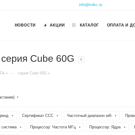
info@mikc.ru
НОВОСТИ
АКЦИИ
КАТАЛОГ
ОПЛАТА И Д
k серия Cube 60G
6
—
Tik
серия Cube 60G
астание)
ренд
Сертификат ССС
Частотный диапазон wifi
Пров
 система
Процессор: Частота МГц
Процессор: Ядра