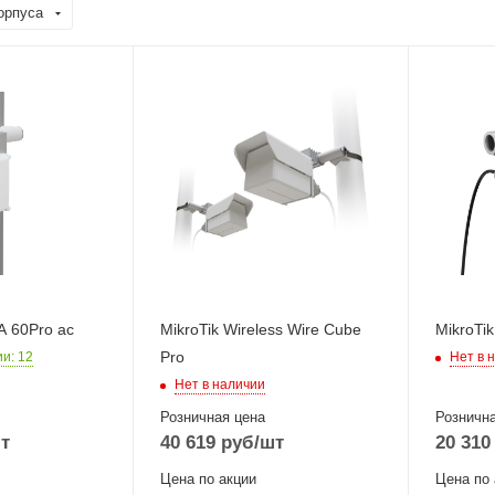
орпуса
ы
Проводные,
Проводн
оптические
оптическ
Гц
интерфейсы
интерфе
1xGigabit Ethernet
1xGigabi
IMO
Wi-Fi интерфейсы
Wi-Fi ин
Два: 60 ГГц
Два: 60
802.11ay + 5 ГГц
802.11a
802.11a/n/ac MIMO
802.11a
1x1
1x1
A 60Pro ac
MikroTik Wireless Wire Cube
MikroTi
Pro
ии
: 12
Нет в 
Нет в наличии
Розничная цена
Рознична
т
40 619
руб
/шт
20 310
Цена по акции
Цена по 