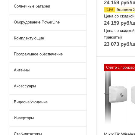
24 159
руб
/ш
Солнечные батареи
-
11
%
Экономия
2
Цена со скидкой
Оборудование PowerLine
24 159
руб
/ш
Цена со скидкой
транзиты)
Комплектующие
23 073
руб
/ш
Программное обеспечение
Проводные,
Снято с произво
Антенны
оптические
интерфейсы
1xGigabit Ether
Аксессуары
Wi-Fi интерфейс
Два: 60 ГГц
Видеонаблюдение
802.11ad + 5 Г
802.11a/n/ac M
Инверторы
1x1
MikroTik Wirele
Стабилизаторы