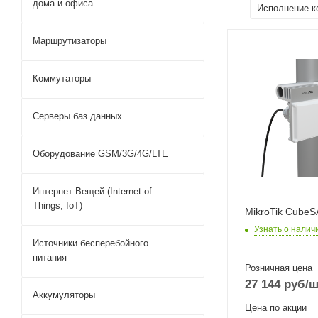
дома и офиса
Исполнение к
Маршрутизаторы
Wi-Fi интерфейс
Два: 60 ГГц
Коммутаторы
802.11ay + 5 Г
802.11a/n/ac M
1x1
Серверы баз данных
Оборудование GSM/3G/4G/LTE
Интернет Вещей (Internet of
Things, IoT)
MikroTik CubeS
Узнать о налич
Источники бесперебойного
питания
Розничная цена
27 144
руб
/ш
Аккумуляторы
Цена по акции