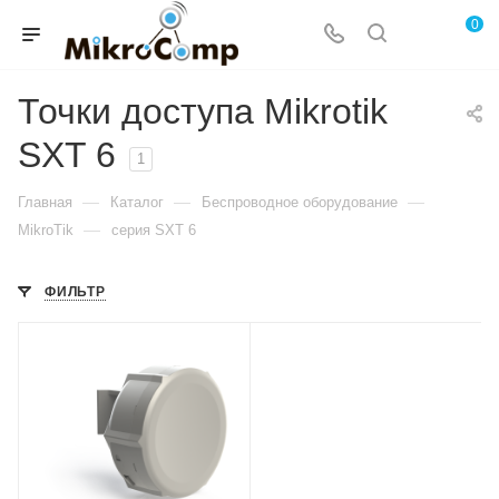
0
Точки доступа Mikrotik
SXT 6
1
—
—
—
Главная
Каталог
Беспроводное оборудование
—
MikroTik
серия SXT 6
ФИЛЬТР
Проводные,
оптические
интерфейсы
1xGigabit Ethernet
Wi-Fi интерфейсы
5 ГГц 802.11a/n