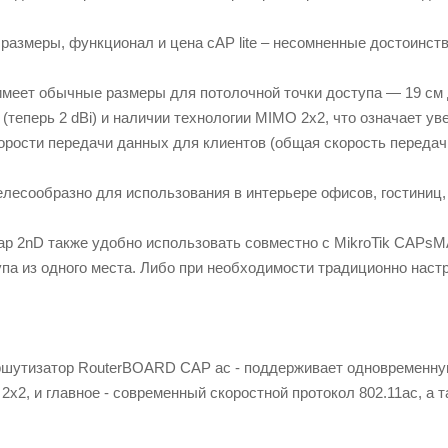
размеры, функционал и цена cAP lite – несомненные достоинст
 имеет обычные размеры для потолочной точки доступа — 19 см
(теперь 2 dBi) и наличии технологии MIMO 2x2, что означает у
орости передачи данных для клиентов (общая скорость передачи
лесообразно для использования в интерьере офисов, гостиниц, 
p 2nD также удобно использовать совместно с MikroTik CAPsM
па из одного места. Либо при необходимости традиционно настр
шутизатор RouterBOARD CAP ac - поддерживает одновременную р
x2, и главное - современный скоростной протокол 802.11ac, а 