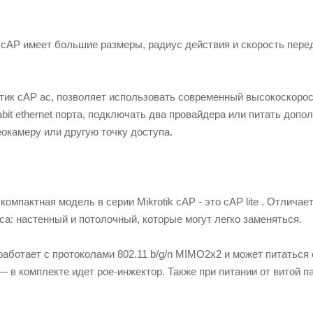
cAP имеет большие размеры, радиус действия и скорость пере
отик cAP ac, позволяет использовать современный высокоскорос
gabit ethernet порта, подключать два провайдера или питать доп
окамеру или другую точку доступа.
омпактная модель в серии Mikrotik cAP - это cAP lite . Отличае
са: настенный и потолочный, которые могут легко заменяться.
 работает с протоколами 802.11 b/g/n MIMO2x2 и может питатьс
— в комплекте идет poe-инжектор. Также при питании от витой