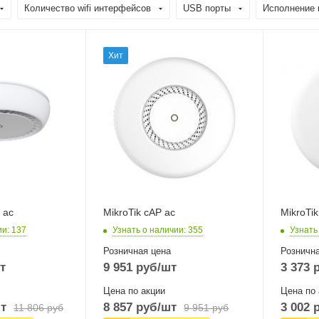
Количество wifi интерфейсов
USB порты
Исполнение 
Проводные,
Проводн
Хит
оптические
оптическ
интерфейсы
интерфе
2xGigabitEthernet
1x10/10
Ethernet
Wi-Fi интерфейсы
Два: 5 ГГц
ы
Wi-Fi ин
802.11a/n/ac
2.4 ГГц 
MIMO2x2 + 2,4 ГГЦ
MIMO2x
 ГГЦ
802.11b/g/n
MIMO2x2
 ac
MikroTik cAP ac
MikroTik
ии
: 137
Узнать о наличии
: 355
Узнать
Розничная цена
Рознична
т
9 951
руб
/шт
3 373
р
Цена по акции
Цена по 
т
8 857
руб
/шт
3 002
р
11 806
руб
9 951
руб