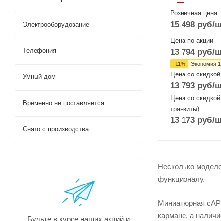
Розничная цена
15 498
руб
/ш
Электрооборудование
Цена по акции
Телефония
13 794
руб
/ш
-
11
%
Экономия
1
Цена со скидкой
Умный дом
13 793
руб
/ш
Цена со скидкой
Временно не поставляется
транзиты)
13 173
руб
/ш
Снято с производства
Несколько моделе
функционалу.
Миниатюрная cAP l
кармане, а наличи
Будьте в курсе наших акций и