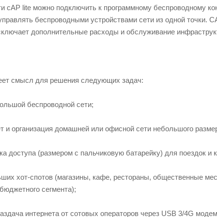
и cAP lite можно подключить к программному беспроводному ко
управлять беспроводными устройствами сети из одной точки.
исключает дополнительные расходы и обслуживание инфраструк
имеет смысл для решения следующих задач:
большой беспроводной сети;
ет и организация домашней или офисной сети небольшого разме
ка доступа (размером с пальчиковую батарейку) для поездок и 
ших хот-спотов (магазины, кафе, рестораны, общественные мест
бюджетного сегмента);
раздача интернета от сотовых операторов через USB 3/4G моде