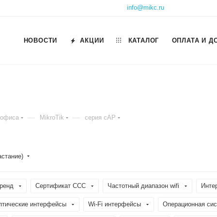
info@mikc.ru
НОВОСТИ
АКЦИИ
КАТАЛОГ
ОПЛАТА И Д
—
—
 офиса
MikroTik
серия cAP
астание)
ренд
Сертификат ССС
Частотный диапазон wifi
Инте
птические интерфейсы
Wi-Fi интерфейсы
Операционная си