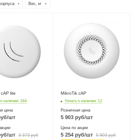
корпуса
Вес, кг
ые,
Проводные,
ие
оптические
йсы
интерфейсы
0 Mbps
1x10/100 Mbps
Ethernet
терфейсы
Wi-Fi интерфейсы
802.11b/g/n
2.4 ГГц 802.11b/g/n
2
MIMO2x2
 cAP lite
MikroTik cAP
 о наличии
: 284
Узнать о наличии
: 12
я цена
Розничная цена
уб
/шт
5 903
руб
/шт
акции
Цена по акции
уб
/шт
5 254
руб
/шт
3 373
руб
5 903
руб