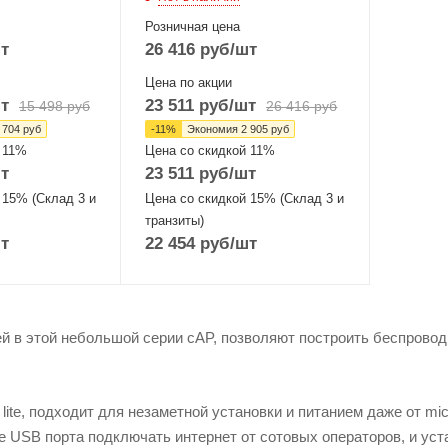
802.11b/g/n/ax
Розничная цена
MIMO2x2
т
26 416
руб
/шт
Цена по акции
т
23 511
руб
/шт
15 498
руб
26 416
руб
 704
руб
-
11
%
Экономия
2 905
руб
 11%
Цена со скидкой 11%
т
23 511
руб
/шт
 15% (Склад 3 и
Цена со скидкой 15% (Склад 3 и
транзиты)
т
22 454
руб
/шт
й в этой небольшой серии cAP, позволяют построить беспрово
ite, подходит для незаметной установки и питанием даже от mi
е USB порта подключать интернет от сотовых операторов, и ус