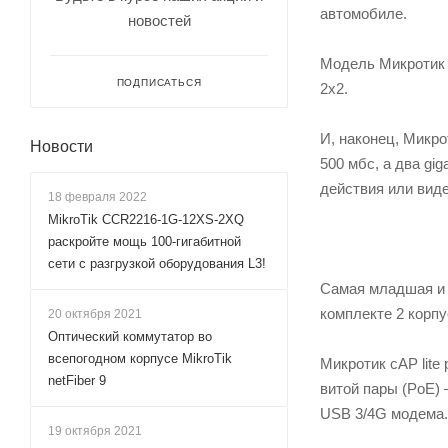
автомобиле.
новостей
Модель Микротик 
ПОДПИСАТЬСЯ
2x2.
И, наконец, Микр
Новости
500 мбс, а два gi
действия или виде
18 февраля 2022
MikroTik CCR2216-1G-12XS-2XQ
раскройте мощь 100-гигабитной
сети с разгрузкой оборудования L3!
Самая младшая и к
комплекте 2 корпу
20 октября 2021
Оптический коммутатор во
всепогодном корпусе MikroTik
Микротик cAP lite
netFiber 9
витой пары (PoE) 
USB 3/4G модема.
19 октября 2021