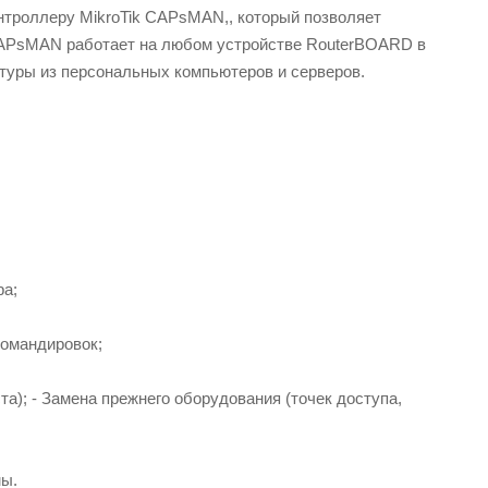
нтроллеру MikroTik CAPsMAN,, который позволяет
 CAPsMAN работает на любом устройстве RouterBOARD в
туры из персональных компьютеров и серверов.
ра;
командировок;
а); - Замена прежнего оборудования (точек доступа,
мы.