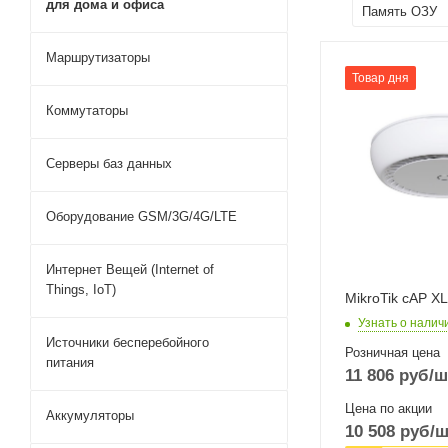
для дома и офиса
Память ОЗУ
Маршрутизаторы
Проводные,
Товар дня
оптические
Коммутаторы
интерфейсы
2x10/100/1000
Mbps Ethernet
Серверы баз данных
Wi-Fi интерфейс
Два: 5 ГГц
Оборудование GSM/3G/4G/LTE
802.11a/n/ac
MIMO2x2 + 2,4
802.11b/g/n
Интернет Вещей (Internet of
Things, IoT)
MIMO2x2
MikroTik cAP XL
Узнать о налич
Источники бесперебойного
Розничная цена
питания
11 806
руб
/ш
Цена по акции
Аккумуляторы
10 508
руб
/ш