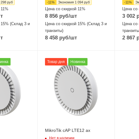
 298
руб
-
11
%
Экономия
1 094
руб
-
11
%
Э
 11%
Цена со скидкой 11%
Цена со
т
8 856
руб
/шт
3 002
р
 15% (Склад 3 и
Цена со скидкой 15% (Склад 3 и
Цена со 
транзиты)
транзиты
т
8 458
руб
/шт
2 867
р
Интерфейсы сотовой
инка
Товар дня
Новинка
связи
Один 2G / 3G /
et
LTE12
ы
Проводные,
оптические
интерфейсы
2xGigabitEthernet
 ГГЦ
Wi-Fi интерфейсы
Два: 5 ГГц
802.11a/n/ac/ax
MikroTik cAP LTE12 ax
MIMO2x2 + 2,4 ГГЦ
Нет в наличии