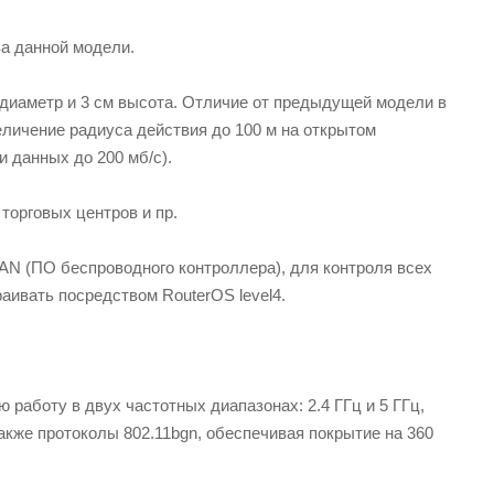
ва данной модели.
 диаметр и 3 см высота. Отличие от предыдущей модели в
величение радиуса действия до 100 м на открытом
 данных до 200 мб/с).
торговых центров и пр.
AN (ПО беспроводного контроллера), для контроля всех
аивать посредством RouterOS level4.
аботу в двух частотных диапазонах: 2.4 ГГц и 5 ГГц,
также протоколы 802.11bgn, обеспечивая покрытие на 360