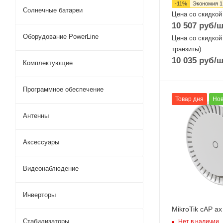
-
11
%
Экономия
1
Солнечные батареи
Цена со скидкой
10 507
руб
/ш
Оборудование PowerLine
Цена со скидкой
транзиты)
10 035
руб
/ш
Комплектующие
Программное обеспечение
Проводные,
Товар дня
Нов
оптические
Антенны
интерфейсы
2xGigabitEthern
Аксессуары
Wi-Fi интерфейс
Два: 5 ГГц
802.11a/n/ac/ax
Видеонаблюдение
MIMO2x2 + 2,4
802.11b/g/n/ax
MIMO2x2
Инверторы
MikroTik cAP ax
Стабилизаторы
Нет в наличии