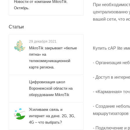
Новости от компании MikroTik.
При необходимост
Октябрь.
централизованно 
вашей сети, что 
Статьи
29 декабря 2021
Купить cAP lite 
MikroTik закрывает «белые
пятна» на
телекоммуникационной
- Организация не
карте региона.
- Доступ в интерн
Цифровизация школ
Воронежской области на
- «Карманная» точ
оборудовании MikroTik
- Создание неболь
Усиливаем связь и
маршрутизаторов 
интернет на даче. 2G, 3G,
4G – что выбрать?
- Подключение и 