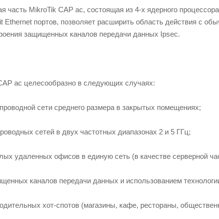
 часть MikroTik CAP ac, состоящая из 4-х ядерного процессор
it Ethernet портов, позволяет расширить область действия с об
троения защищенных каналов передачи данных Ipsec.
CAP ac целесообразно в следующих случаях:
спроводной сети среднего размера в закрытых помещениях;
роводных сетей в двух частотных диапазонах 2 и 5 ГГц;
лых удаленных офисов в единую сеть (в качестве серверной час
ищенных каналов передачи данных и использованием технологии
одительных хот-спотов (магазины, кафе, рестораны, обществен