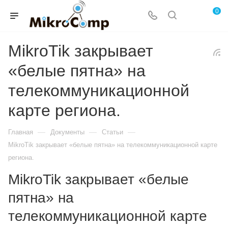
0
MikroTik закрывает
«белые пятна» на
телекоммуникационной
карте региона.
—
—
—
Главная
Документы
Статьи
MikroTik закрывает «белые пятна» на телекоммуникационной карте
региона.
MikroTik закрывает «белые
пятна» на
телекоммуникационной карте