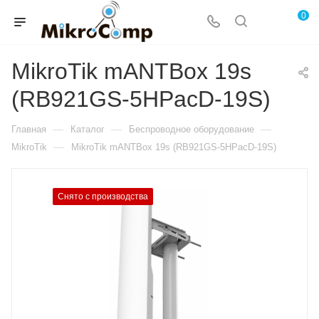
0
MikroTik mANTBox 19s
(RB921GS-5HPacD-19S)
—
—
—
Главная
Каталог
Беспроводное оборудование
—
MikroTik
MikroTik mANTBox 19s (RB921GS-5HPacD-19S)
Снято с производства