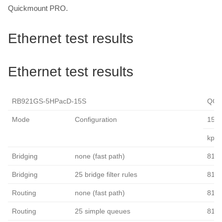
Quickmount PRO.
Ethernet test results
Ethernet test results
RB921GS-5HPacD-15S
QCA9
Mode
Configuration
1518
kpps
Bridging
none (fast path)
81.2
Bridging
25 bridge filter rules
81.2
Routing
none (fast path)
81.2
Routing
25 simple queues
81.2