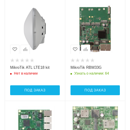
Интерфейсы сотовой
Проводные,
связи
оптические
Один 2G / 3G /
интерфейсы
3xGigabitEthernet
LTE18
Проводные,
оптические
интерфейсы
1xGigabit Ethernet
MikroTik ATL LTE18 kit
MikroTik RBM33G
Нет в наличии
Узнать о наличии
: 64
ПОД ЗАКАЗ
ПОД ЗАКАЗ
Проводные,
Проводные,
оптические
оптические
интерфейсы
интерфейсы
5xGigabitEthernet
1xGigabit Ethernet,