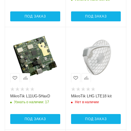
ПОД ЗАКАЗ
ПОД ЗАКАЗ
Проводные,
Интерфейсы сотовой
оптические
связи
Один 2G / 3G /
интерфейсы
1xGigabit Ethernet
LTE18
Wi-Fi интерфейсы
Проводные,
5 ГГц
оптические
802.11a/n/ac/ax
интерфейсы
1xGigabit Ethernet
MikroTik L11UG-5HaxD
MikroTik LHG LTE18 kit
Узнать о наличии
: 17
Нет в наличии
ПОД ЗАКАЗ
ПОД ЗАКАЗ