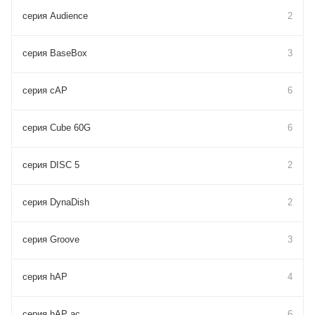
серия Audience
2
серия BaseBox
3
серия cAP
6
серия Cube 60G
6
серия DISC 5
2
серия DynaDish
2
серия Groove
3
серия hAP
4
серия hAP ac
6