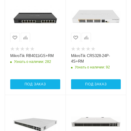
оптические
оптические
интерфейсы
интерфейсы
10xGigabit, 1xSFP+
24xGigabitPoEOut,
4xSFP+
MikroTik RB4011iGS+RM
MikroTik CRS328-24P-
4S+RM
Узнать о наличии
: 282
Узнать о наличии
: 92
ПОД ЗАКАЗ
ПОД ЗАКАЗ
Проводные,
Проводные,
оптические
оптические
интерфейсы
интерфейсы
48xGigabitPoEOut,
48xGigabit Ethernet,
4xSFP+, 2QSFP+
4xSFP+, 2QSFP+