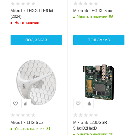
MikroTik LHGG LTE6 kit
MikroTik LHG XL 5 ax
(2024)
Узнать о наличии
: 56
Нет в наличии
ПОД ЗАКАЗ
ПОД ЗАКАЗ
Проводные,
Проводные,
оптические
оптические
интерфейсы
интерфейсы
1xGigabit Ethernet
1xGigabit Ethernet,
1хSFP
Wi-Fi интерфейсы
5 ГГц
Wi-Fi интерфейсы
802.11a/n/ac/ax
Два: 5 ГГц
802.11a/n/ac/ax
MIMO2x2 + 2,4 ГГЦ
802.11b/g/n/ax
MikroTik LHG 5 ax
MikroTik L23UGSR-
MIMO2x2
5HaxD2HaxD
Узнать о наличии
: 31
Узнать о наличии
: 20