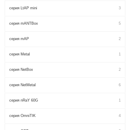
серия LtAP mini
3
серия mANTBox
5
серия mAP
2
серия Metal
1
серия NetBox
2
серия NetMetal
6
серия nRaY 60G
1
серия OmniTIK
4