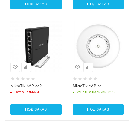
ПОД ЗАКАЗ
ПОД ЗАКАЗ
Проводные,
Проводные,
оптические
оптические
интерфейсы
интерфейсы
5xGigabit
2xGigabitEthernet
Wi-Fi интерфейсы
Wi-Fi интерфейсы
Два: 5 ГГц
Два: 5 ГГц
802.11a/n/ac
802.11a/n/ac
MIMO2x2 + 2,4 ГГЦ
MIMO2x2 + 2,4 ГГЦ
802.11b/g/n
802.11b/g/n
MIMO2x2
MIMO2x2
MikroTik hAP ac2
MikroTik cAP ac
Нет в наличии
Узнать о наличии
: 355
ПОД ЗАКАЗ
ПОД ЗАКАЗ
Проводные,
Проводные,