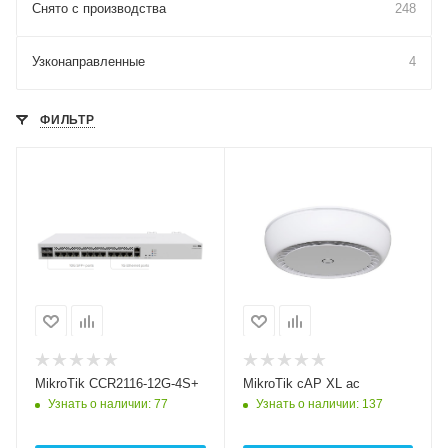
Снято с производства
248
Узконаправленные
4
ФИЛЬТР
Проводные,
Проводные,
оптические
оптические
интерфейсы
интерфейсы
13xGigabit, 4xSFP+
2x10/100/1000 Mbps
Ethernet
Wi-Fi интерфейсы
Два: 5 ГГц
802.11a/n/ac
MIMO2x2 + 2,4 ГГЦ
802.11b/g/n
MikroTik CCR2116-12G-4S+
MikroTik cAP XL ac
MIMO2x2
Узнать о наличии
: 77
Узнать о наличии
: 137