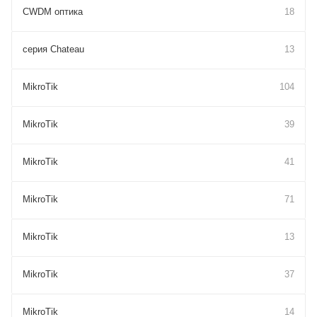
CWDM оптика
18
cерия Chateau
13
MikroTik
104
MikroTik
39
MikroTik
41
MikroTik
71
MikroTik
13
MikroTik
37
MikroTik
14