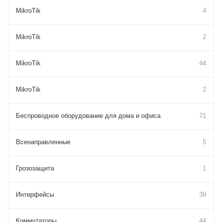
MikroTik
4
MikroTik
2
MikroTik
44
MikroTik
2
Беспроводное оборудование для дома и офиса
71
Всенаправленные
5
Грозозащита
1
Интерфейсы
39
Коммутаторы
44