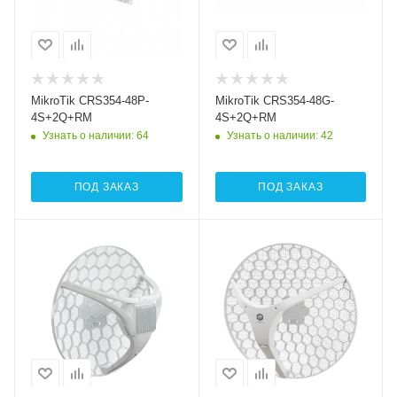
MikroTik CRS354-48P-
MikroTik CRS354-48G-
4S+2Q+RM
4S+2Q+RM
Узнать о наличии
: 64
Узнать о наличии
: 42
ПОД ЗАКАЗ
ПОД ЗАКАЗ
Интерфейсы сотовой
Проводные,
связи
оптические
Один 2G / 3G / LTE6
интерфейсы
1xGigabit Ethernet
Проводные,
оптические
Wi-Fi интерфейсы
5 ГГц
интерфейсы
1xGigabit Ethernet
802.11a/n/ac/ax