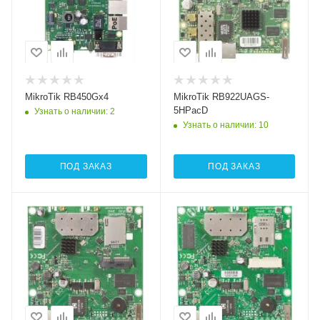
1хSFP
Wi-Fi интерфейсы
5 ГГц 802.11a/n/ac
MIMO2x2
MikroTik RB450Gx4
MikroTik RB922UAGS-
5HPacD
Узнать о наличии
: 2
Узнать о наличии
: 10
ПОД ЗАКАЗ
ПОД ЗАКАЗ
Проводные,
Проводные,
оптические
оптические
интерфейсы
интерфейсы
1xGigabit Ethernet
1xGigabit Ethernet
Wi-Fi интерфейсы
Wi-Fi интерфейсы
2.4 ГГц 802.11b/g/n
5 ГГц 802.11a/n
MIMO2x2
MIMO2x2