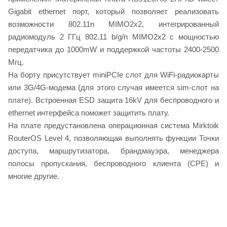
Gigabit ethernet порт, который позволяет реализовать
возможности 802.11n MIMO2x2, интегрированный
радиомодуль 2 ГГц 802.11 b/g/n MIMO2x2 с мощностью
передатчика до 1000mW и поддержкой частоты 2400-2500
Мгц.
На борту присутствует miniPCIe слот для WiFi-радиокарты
или 3G/4G-модема (для этого случая имеется sim-слот на
плате). Встроенная ESD защита 16kV для беспроводного и
ethernet интерфейса поможет защитить плату.
На плате предустановлена операционная система Mirktoik
RouterOS Level 4, позволяющая выполнять функции Точки
доступа, маршрутизатора, брандмауэра, менеджера
полосы пропускания, беспроводного клиента (CPE) и
многие другие.