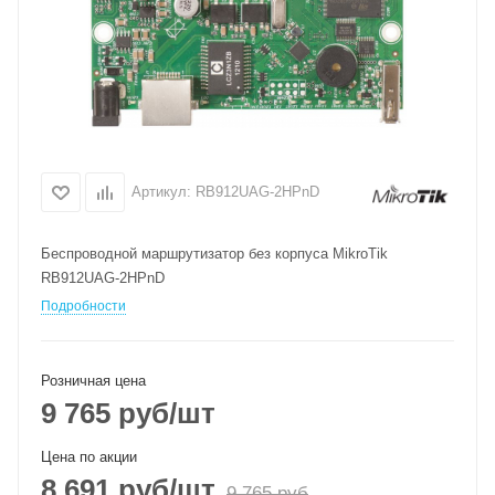
Артикул:
RB912UAG-2HPnD
Беспроводной маршрутизатор без корпуса MikroTik
RB912UAG-2HPnD
Подробности
Розничная цена
9 765
руб
/шт
Цена по акции
8 691
руб
/шт
9 765
руб