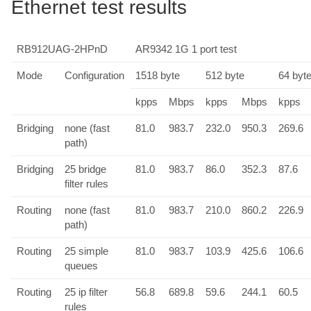
Ethernet test results
RB912UAG-2HPnD
AR9342 1G 1 port test
Mode
Configuration
1518 byte
512 byte
64 byt
kpps
Mbps
kpps
Mbps
kpps
Bridging
none (fast
81.0
983.7
232.0
950.3
269.6
path)
Bridging
25 bridge
81.0
983.7
86.0
352.3
87.6
filter rules
Routing
none (fast
81.0
983.7
210.0
860.2
226.9
path)
Routing
25 simple
81.0
983.7
103.9
425.6
106.6
queues
Routing
25 ip filter
56.8
689.8
59.6
244.1
60.5
rules