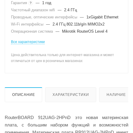
Гарантия
—
1 год
?
Частотный диапазон wifi
—
2.4 ГГц
Проводные, оптические интерфейсы
—
1xGigabit Ethernet
Wi-Fi интерфейсы
—
2.4 ГГц 802.11b/g/n MIMO2x2
Операционная система
—
Mikrotik RouterOS Level 4
Все характеристики
Цена действительна только для интернет-магазина и может
отличаться от цен в розничных магазинах
ОПИСАНИЕ
ХАРАКТЕРИСТИКИ
НАЛИЧИЕ
RouterBOARD 912UAG-2HPnD это новая материнская
плата, с большим набором функций и возможностей
применения. Материнская плата RB912UAG-2HPnD имеет