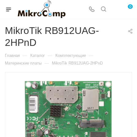
0
MikroTik RB912UAG-
2HPnD
—
—
—
Главная
Каталог
Комплектующие
—
Материнские платы
MikroTik RB912UAG-2HPnD