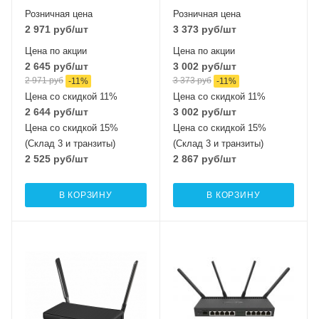
Розничная цена
Розничная цена
2 971
руб
/шт
3 373
руб
/шт
Цена по акции
Цена по акции
2 645
руб
/шт
3 002
руб
/шт
2 971
руб
3 373
руб
-
11
%
-
11
%
Цена со скидкой 11%
Цена со скидкой 11%
2 644
руб
/шт
3 002
руб
/шт
Цена со скидкой 15%
Цена со скидкой 15%
(Склад 3 и транзиты)
(Склад 3 и транзиты)
2 525
руб
/шт
2 867
руб
/шт
В КОРЗИНУ
В КОРЗИНУ
Проводные,
Проводные,
оптические
оптические
интерфейсы
интерфейсы
5xGigabit
10xGigabit, 1xSFP+
Wi-Fi интерфейсы
Wi-Fi интерфейсы
Два: 5 ГГц
Два: 5 ГГц