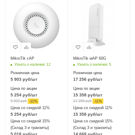
Проводные,
Проводные,
оптические
оптические
интерфейсы
интерфейсы
1x10/100 Mbps
1xGigabit Ethernet
Ethernet
Wi-Fi интерфейсы
60 ГГц 802.11ad
Wi-Fi интерфейсы
2.4 ГГц 802.11b/g/n
MIMO2x2
MikroTik cAP
MikroTik wAP 60G
Узнать о наличии
: 12
Узнать о наличии
: 5
Розничная цена
Розничная цена
5 903
руб
/шт
17 256
руб
/шт
Цена по акции
Цена по акции
5 254
руб
/шт
15 358
руб
/шт
5 903
руб
17 256
руб
-
11
%
-
11
%
Цена со скидкой 11%
Цена со скидкой 11%
5 254
руб
/шт
15 358
руб
/шт
Цена со скидкой 15%
Цена со скидкой 15%
(Склад 3 и транзиты)
(Склад 3 и транзиты)
5 018
руб
/шт
14 668
руб
/шт