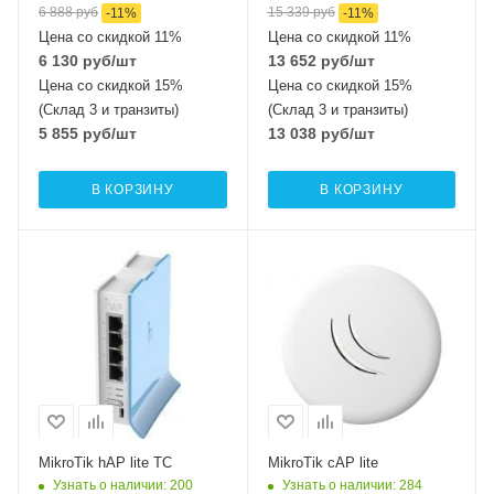
6 888
руб
15 339
руб
-
11
%
-
11
%
Цена со скидкой 11%
Цена со скидкой 11%
6 130
руб
/шт
13 652
руб
/шт
Цена со скидкой 15%
Цена со скидкой 15%
(Склад 3 и транзиты)
(Склад 3 и транзиты)
5 855
руб
/шт
13 038
руб
/шт
В КОРЗИНУ
В КОРЗИНУ
Проводные,
Проводные,
оптические
оптические
интерфейсы
интерфейсы
4x10/100Mbps
1x10/100 Mbps
Ethernet
Ethernet
Wi-Fi интерфейсы
Wi-Fi интерфейсы
2.4 ГГц 802.11b/g/n
2.4 ГГц 802.11b/g/n
MIMO2x2
MIMO2x2
MikroTik hAP lite TC
MikroTik cAP lite
Узнать о наличии
: 200
Узнать о наличии
: 284