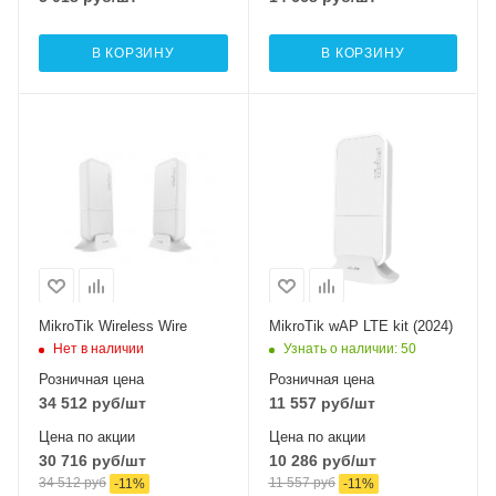
В КОРЗИНУ
В КОРЗИНУ
Проводные,
Интерфейсы сотовой
оптические
связи
Один 2G / 3G / LTE
интерфейсы
1xGigabit Ethernet
Проводные,
Wi-Fi интерфейсы
оптические
60 ГГц 802.11ad
интерфейсы
1x10/100 Mbps
Ethernet
Wi-Fi интерфейсы
MikroTik Wireless Wire
MikroTik wAP LTE kit (2024)
2.4 ГГц 802.11b/g/n
Нет в наличии
Узнать о наличии
: 50
MIMO2x2
Розничная цена
Розничная цена
34 512
руб
/шт
11 557
руб
/шт
Цена по акции
Цена по акции
30 716
руб
/шт
10 286
руб
/шт
34 512
руб
11 557
руб
-
11
%
-
11
%