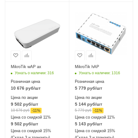
Проводные,
Проводные,
оптические
оптические
интерфейсы
интерфейсы
2xGigabitEthernet
5x10/100Mbps
Ethernet
Wi-Fi интерфейсы
Два: 5 ГГц
Wi-Fi интерфейсы
802.11a/n/ac/ax
2.4 ГГц 802.11b/g/n
MIMO2x2 + 2,4 ГГЦ
MIMO2x2
802.11b/g/n/ax
MikroTik wAP ax
MikroTik hAP
MIMO2x2
Узнать о наличии
: 316
Узнать о наличии
: 1316
Розничная цена
Розничная цена
10 676
руб
/шт
5 779
руб
/шт
Цена по акции
Цена по акции
9 502
руб
/шт
5 144
руб
/шт
10 676
руб
5 779
руб
-
11
%
-
11
%
Цена со скидкой 11%
Цена со скидкой 11%
9 502
руб
/шт
5 143
руб
/шт
Цена со скидкой 15%
Цена со скидкой 15%
(Склад 3 и транзиты)
(Склад 3 и транзиты)