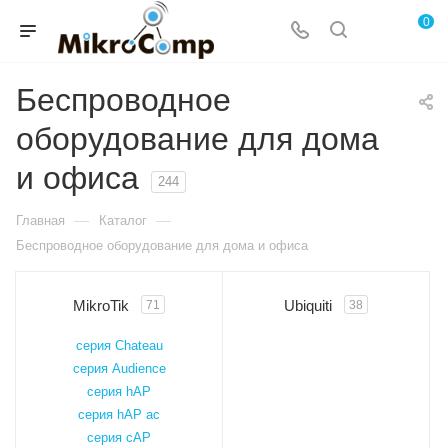
0
Беспроводное
оборудование для дома
и офиса
244
—
—
Главная
Каталог
Беспроводное оборудование для дома и офиса
MikroTik
Ubiquiti
71
38
cерия Chateau
серия Audience
серия hAP
серия hAP ac
серия cAP