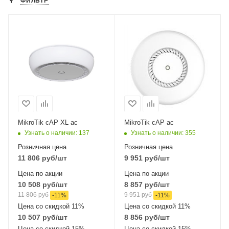
ФИЛЬТР
Проводные,
Проводные,
оптические
оптические
интерфейсы
интерфейсы
2x10/100/1000 Mbps
2xGigabitEthernet
Ethernet
Wi-Fi интерфейсы
Два: 5 ГГц
Wi-Fi интерфейсы
Два: 5 ГГц
802.11a/n/ac
802.11a/n/ac
MIMO2x2 + 2,4 ГГЦ
MIMO2x2 + 2,4 ГГЦ
802.11b/g/n
MikroTik cAP XL ac
MikroTik cAP ac
802.11b/g/n
MIMO2x2
Узнать о наличии
: 137
Узнать о наличии
: 355
MIMO2x2
Розничная цена
Розничная цена
11 806
руб
/шт
9 951
руб
/шт
Цена по акции
Цена по акции
10 508
руб
/шт
8 857
руб
/шт
11 806
руб
9 951
руб
-
11
%
-
11
%
Цена со скидкой 11%
Цена со скидкой 11%
10 507
руб
/шт
8 856
руб
/шт
Цена со скидкой 15%
Цена со скидкой 15%