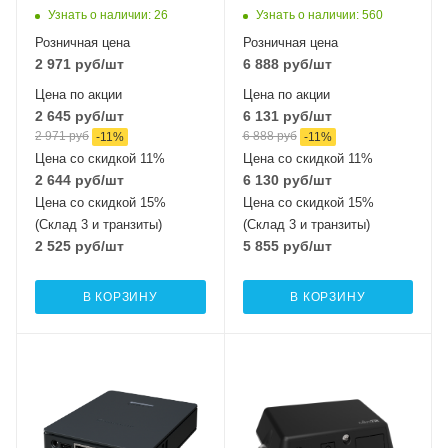
802.11b/g/n
Узнать о наличии
: 26
Узнать о наличии
: 560
MIMO2x2
Розничная цена
Розничная цена
2 971
руб
/шт
6 888
руб
/шт
Цена по акции
Цена по акции
2 645
руб
/шт
6 131
руб
/шт
2 971
руб
6 888
руб
-
11
%
-
11
%
Цена со скидкой 11%
Цена со скидкой 11%
2 644
руб
/шт
6 130
руб
/шт
Цена со скидкой 15%
Цена со скидкой 15%
(Склад 3 и транзиты)
(Склад 3 и транзиты)
2 525
руб
/шт
5 855
руб
/шт
В КОРЗИНУ
В КОРЗИНУ
Проводные,
Интерфейсы сотовой
оптические
связи
Один 2G / 3G / LTE6
интерфейсы
5xGigabit, 1xSFP
Проводные,