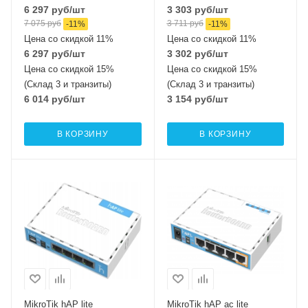
6 297
руб
/шт
3 303
руб
/шт
7 075
руб
3 711
руб
-
11
%
-
11
%
Цена со скидкой 11%
Цена со скидкой 11%
6 297
руб
/шт
3 302
руб
/шт
Цена со скидкой 15%
Цена со скидкой 15%
(Склад 3 и транзиты)
(Склад 3 и транзиты)
6 014
руб
/шт
3 154
руб
/шт
В КОРЗИНУ
В КОРЗИНУ
Проводные,
Проводные,
оптические
оптические
интерфейсы
интерфейсы
4x10/100Mbps
5x10/100Mbps
Ethernet
Ethernet
Wi-Fi интерфейсы
Wi-Fi интерфейсы
2.4 ГГц 802.11b/g/n
Два: 5 ГГц
MIMO2x2
802.11a/n/ac
MIMO1x1 + 2,4 ГГц
MikroTik hAP lite
MikroTik hAP ac lite