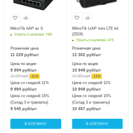
Wi-Fi интерфейсы
оптические
Два: 5 ГГц
интерфейсы
1x10/100 Mbps
802.11a/n/ac/ax
Ethernet
MIMO2x2 + 2,4 ГГц
802.11b/g/n/ax
Wi-Fi интерфейсы
MikroTik hAP ax S
MikroTik LtAP mini LTE kit
MIMO3x3
2.4 ГГц 802.11b/g/n
(2024)
Узнать о наличии
: 760
MIMO2x2
Узнать о наличии
: 475
Розничная цена
Розничная цена
11 229
руб
/шт
12 302
руб
/шт
Цена по акции
Цена по акции
9 994
руб
/шт
10 949
руб
/шт
11 229
руб
12 302
руб
-
11
%
-
11
%
Цена со скидкой 11%
Цена со скидкой 11%
9 994
руб
/шт
10 949
руб
/шт
Цена со скидкой 15%
Цена со скидкой 15%
(Склад 3 и транзиты)
(Склад 3 и транзиты)
9 545
руб
/шт
10 457
руб
/шт
В КОРЗИНУ
В КОРЗИНУ