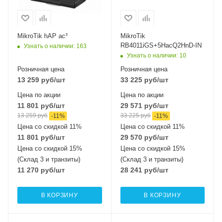
802.11a/n/ac
802.11a/n/ac
MIMO2x2 + 2,4 ГГЦ
MIMO4x4 + 2,4 ГГц
802.11b/g/n
802.11b/g/n
MikroTik hAP ac³
MikroTik
MIMO2x2
MIMO2x2
RB4011iGS+5HacQ2HnD-IN
Узнать о наличии
: 163
Узнать о наличии
: 10
Розничная цена
Розничная цена
13 259
руб
/шт
33 225
руб
/шт
Цена по акции
Цена по акции
11 801
руб
/шт
29 571
руб
/шт
13 259
руб
33 225
руб
-
11
%
-
11
%
Цена со скидкой 11%
Цена со скидкой 11%
11 801
руб
/шт
29 570
руб
/шт
Цена со скидкой 15%
Цена со скидкой 15%
(Склад 3 и транзиты)
(Склад 3 и транзиты)
11 270
руб
/шт
28 241
руб
/шт
В КОРЗИНУ
В КОРЗИНУ