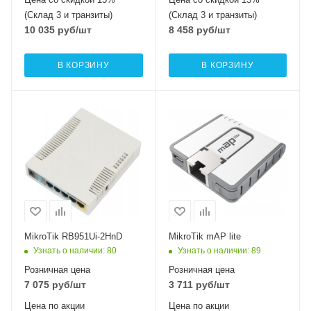
(Склад 3 и транзиты)
(Склад 3 и транзиты)
10 035
руб
/шт
8 458
руб
/шт
В КОРЗИНУ
В КОРЗИНУ
Проводные,
Проводные,
оптические
оптические
интерфейсы
интерфейсы
5x10/100Mbps
1x10/100 Mbps
Ethernet
Ethernet
Wi-Fi интерфейсы
Wi-Fi интерфейсы
2.4 ГГц 802.11b/g/n
2.4 ГГц 802.11b/g/n
MIMO2x2
MIMO2x2
MikroTik RB951Ui-2HnD
MikroTik mAP lite
Узнать о наличии
: 80
Узнать о наличии
: 89
Розничная цена
Розничная цена
7 075
руб
/шт
3 711
руб
/шт
Цена по акции
Цена по акции