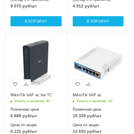
9 075
руб
/шт
4 912
руб
/шт
В КОРЗИНУ
В КОРЗИНУ
Проводные,
Проводные,
оптические
оптические
интерфейсы
интерфейсы
5x10/100Mbps
5xGigabit, 1xSFP
Ethernet
Wi-Fi интерфейсы
Два: 5 ГГц
Wi-Fi интерфейсы
Два: 5 ГГц
802.11a/n/ac
802.11a/n/ac
MIMO3x3 + 2,4 ГГц
MIMO1x1 + 2,4 ГГц
802.11b/g/n
MikroTik hAP ac lite TC
MikroTik hAP ac
802.11b/g/n
MIMO3x3
Узнать о наличии
: 93
Узнать о наличии
: 20
MIMO2x2
Розничная цена
Розничная цена
6 888
руб
/шт
15 339
руб
/шт
Цена по акции
Цена по акции
6 131
руб
/шт
13 652
руб
/шт