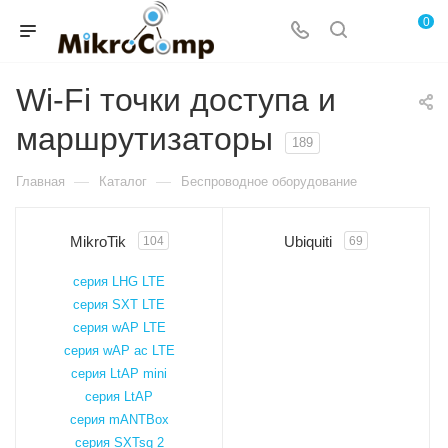
0
Wi-Fi точки доступа и
маршрутизаторы
189
—
—
Главная
Каталог
Беспроводное оборудование
MikroTik
Ubiquiti
104
69
серия LHG LTE
серия SXT LTE
серия wAP LTE
серия wAP ac LTE
серия LtAP mini
серия LtAP
серия mANTBox
серия SXTsq 2