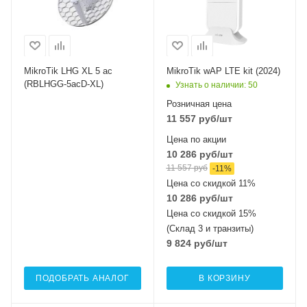
Wi-Fi интерфейсы
оптические
5 ГГц 802.11a/n/ac
интерфейсы
1x10/100 Mbps
MIMO2x2
Ethernet
Wi-Fi интерфейсы
MikroTik LHG XL 5 ac
MikroTik wAP LTE kit (2024)
2.4 ГГц 802.11b/g/n
(RBLHGG-5acD-XL)
Узнать о наличии
: 50
MIMO2x2
Розничная цена
11 557
руб
/шт
Цена по акции
10 286
руб
/шт
11 557
руб
-
11
%
Цена со скидкой 11%
10 286
руб
/шт
Цена со скидкой 15%
(Склад 3 и транзиты)
9 824
руб
/шт
ПОДОБРАТЬ АНАЛОГ
В КОРЗИНУ