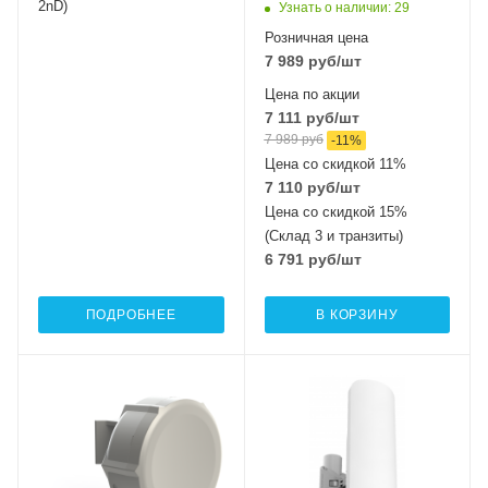
2nD)
Узнать о наличии
: 29
Розничная цена
7 989
руб
/шт
Цена по акции
7 111
руб
/шт
7 989
руб
-
11
%
Цена со скидкой 11%
7 110
руб
/шт
Цена со скидкой 15%
(Склад 3 и транзиты)
6 791
руб
/шт
ПОДРОБНЕЕ
В КОРЗИНУ
Проводные,
Wi-Fi интерфейсы
2.4 ГГц 802.11b/g/n
оптические
интерфейсы
MIMO2x2
1xGigabit Ethernet
Wi-Fi интерфейсы