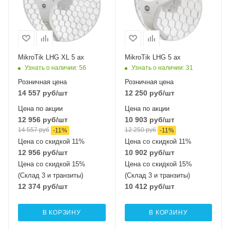
Wi-Fi интерфейсы
Wi-Fi интерфейсы
5 ГГц
5 ГГц
802.11a/n/ac/ax
802.11a/n/ac/ax
MikroTik LHG XL 5 ax
MikroTik LHG 5 ax
Узнать о наличии
: 56
Узнать о наличии
: 31
Розничная цена
Розничная цена
14 557
руб
/шт
12 250
руб
/шт
Цена по акции
Цена по акции
12 956
руб
/шт
10 903
руб
/шт
14 557
руб
12 250
руб
-
11
%
-
11
%
Цена со скидкой 11%
Цена со скидкой 11%
12 956
руб
/шт
10 902
руб
/шт
Цена со скидкой 15%
Цена со скидкой 15%
(Склад 3 и транзиты)
(Склад 3 и транзиты)
12 374
руб
/шт
10 412
руб
/шт
В КОРЗИНУ
В КОРЗИНУ