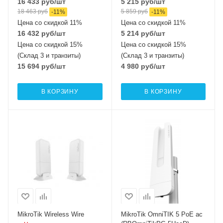
16 433
руб
/шт
5 215
руб
/шт
18 463
руб
5 859
руб
-
11
%
-
11
%
Цена со скидкой 11%
Цена со скидкой 11%
16 432
руб
/шт
5 214
руб
/шт
Цена со скидкой 15%
Цена со скидкой 15%
(Склад 3 и транзиты)
(Склад 3 и транзиты)
15 694
руб
/шт
4 980
руб
/шт
В КОРЗИНУ
В КОРЗИНУ
Проводные,
Проводные,
оптические
оптические
интерфейсы
интерфейсы
1xGigabit Ethernet
5xGigabitEthernet
Wi-Fi интерфейсы
Wi-Fi интерфейсы
60 ГГц 802.11ad
5 ГГц 802.11a/n/ac
MIMO2x2
MikroTik Wireless Wire
MikroTik OmniTIK 5 PoE ac