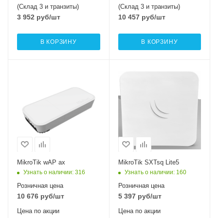
(Склад 3 и транзиты)
(Склад 3 и транзиты)
3 952
руб
/шт
10 457
руб
/шт
В КОРЗИНУ
В КОРЗИНУ
Проводные,
Проводные,
оптические
оптические
интерфейсы
интерфейсы
2xGigabitEthernet
1x10/100 Mbps
Ethernet
Wi-Fi интерфейсы
Два: 5 ГГц
Wi-Fi интерфейсы
802.11a/n/ac/ax
5 ГГц 802.11a/n
MIMO2x2 + 2,4 ГГЦ
MIMO2x2
802.11b/g/n/ax
MikroTik wAP ax
MikroTik SXTsq Lite5
MIMO2x2
Узнать о наличии
: 316
Узнать о наличии
: 160
Розничная цена
Розничная цена
10 676
руб
/шт
5 397
руб
/шт
Цена по акции
Цена по акции