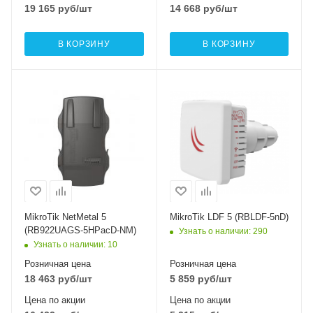
19 165
руб
/шт
14 668
руб
/шт
В КОРЗИНУ
В КОРЗИНУ
Проводные,
Проводные,
оптические
оптические
интерфейсы
интерфейсы
1xGigabit Ethernet,
1x10/100 Mbps
1хSFP
Ethernet
Wi-Fi интерфейсы
Wi-Fi интерфейсы
5 ГГц 802.11a/n/ac
5 ГГц 802.11a/n
MIMO2x2
MIMO2x2
MikroTik NetMetal 5
MikroTik LDF 5 (RBLDF-5nD)
(RB922UAGS-5HPacD-NM)
Узнать о наличии
: 290
Узнать о наличии
: 10
Розничная цена
Розничная цена
18 463
руб
/шт
5 859
руб
/шт
Цена по акции
Цена по акции