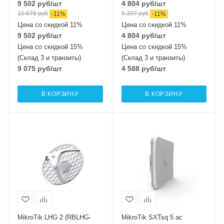
9 502
руб
/шт
4 804
руб
/шт
10 676
руб
5 397
руб
-
11
%
-
11
%
Цена со скидкой 11%
Цена со скидкой 11%
9 502
руб
/шт
4 804
руб
/шт
Цена со скидкой 15%
Цена со скидкой 15%
(Склад 3 и транзиты)
(Склад 3 и транзиты)
9 075
руб
/шт
4 588
руб
/шт
В КОРЗИНУ
В КОРЗИНУ
Проводные,
Проводные,
оптические
оптические
интерфейсы
интерфейсы
1x10/100 Mbps
1xGigabit Ethernet
Ethernet
Wi-Fi интерфейсы
5 ГГц 802.11a/n/ac
Wi-Fi интерфейсы
2.4 ГГц 802.11b/g/n
MIMO2x2
MIMO2x2
MikroTik LHG 2 (RBLHG-
MikroTik SXTsq 5 ac