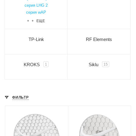
серия LHG 2
серия wAP
+ + ЕЩЕ
TP-Link
RF Elements
KROKS
Siklu
1
15
ФИЛЬТР
Проводные,
Проводные,
оптические
оптические
интерфейсы
интерфейсы
1xGigabit Ethernet
1xGigabit Ethernet