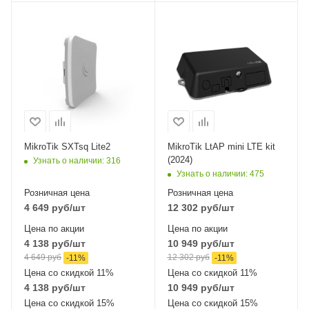
Проводные,
Интерфейсы сотовой
оптические
связи
Один 2G / 3G / LTE6
интерфейсы
1x10/100 Mbps
Проводные,
Ethernet
оптические
интерфейсы
Wi-Fi интерфейсы
1x10/100 Mbps
2.4 ГГц 802.11b/g/n
Ethernet
MIMO2x2
Wi-Fi интерфейсы
MikroTik SXTsq Lite2
MikroTik LtAP mini LTE kit
2.4 ГГц 802.11b/g/n
(2024)
Узнать о наличии
: 316
MIMO2x2
Узнать о наличии
: 475
Розничная цена
Розничная цена
4 649
руб
/шт
12 302
руб
/шт
Цена по акции
Цена по акции
4 138
руб
/шт
10 949
руб
/шт
4 649
руб
12 302
руб
-
11
%
-
11
%
Цена со скидкой 11%
Цена со скидкой 11%
4 138
руб
/шт
10 949
руб
/шт
Цена со скидкой 15%
Цена со скидкой 15%