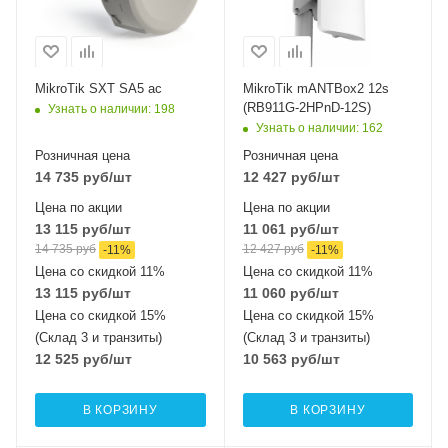
5 ГГц 802.11a/n/ac
MIMO2x2
MikroTik SXT SA5 ac
MikroTik mANTBox2 12s
(RB911G-2HPnD-12S)
Узнать о наличии
: 198
Узнать о наличии
: 162
Розничная цена
Розничная цена
14 735
руб
/шт
12 427
руб
/шт
Цена по акции
Цена по акции
13 115
руб
/шт
11 061
руб
/шт
14 735
руб
12 427
руб
-
11
%
-
11
%
Цена со скидкой 11%
Цена со скидкой 11%
13 115
руб
/шт
11 060
руб
/шт
Цена со скидкой 15%
Цена со скидкой 15%
(Склад 3 и транзиты)
(Склад 3 и транзиты)
12 525
руб
/шт
10 563
руб
/шт
В КОРЗИНУ
В КОРЗИНУ