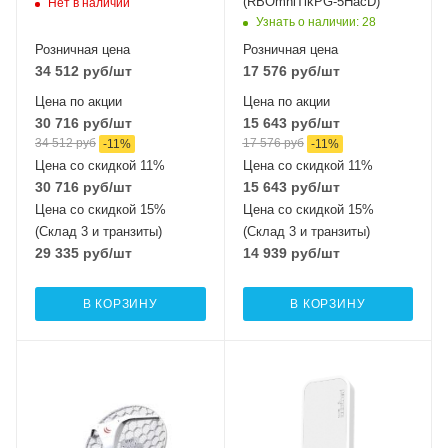
(RBOmniTikPG-5HacD)
Нет в наличии
Узнать о наличии
: 28
Розничная цена
Розничная цена
34 512
руб
/шт
17 576
руб
/шт
Цена по акции
Цена по акции
30 716
руб
/шт
15 643
руб
/шт
34 512
руб
17 576
руб
-
11
%
-
11
%
Цена со скидкой 11%
Цена со скидкой 11%
30 716
руб
/шт
15 643
руб
/шт
Цена со скидкой 15%
Цена со скидкой 15%
(Склад 3 и транзиты)
(Склад 3 и транзиты)
29 335
руб
/шт
14 939
руб
/шт
В КОРЗИНУ
В КОРЗИНУ
Проводные,
Интерфейсы сотовой
оптические
связи
Один 2G / 3G / LTE
интерфейсы
1xGigabit Ethernet
Проводные,