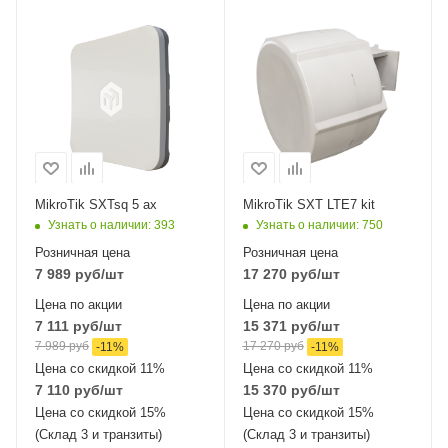
Проводные,
Интерфейсы сотовой
оптические
связи
Один LTE7
интерфейсы
1xGigabit Ethernet
Проводные,
Wi-Fi интерфейсы
оптические
5 ГГц
интерфейсы
2x10/100 Mbps
802.11a/n/ac/ax
Ethernet
MikroTik SXTsq 5 ax
MikroTik SXT LTE7 kit
Узнать о наличии
: 393
Узнать о наличии
: 750
Розничная цена
Розничная цена
7 989
руб
/шт
17 270
руб
/шт
Цена по акции
Цена по акции
7 111
руб
/шт
15 371
руб
/шт
7 989
руб
17 270
руб
-
11
%
-
11
%
Цена со скидкой 11%
Цена со скидкой 11%
7 110
руб
/шт
15 370
руб
/шт
Цена со скидкой 15%
Цена со скидкой 15%
(Склад 3 и транзиты)
(Склад 3 и транзиты)