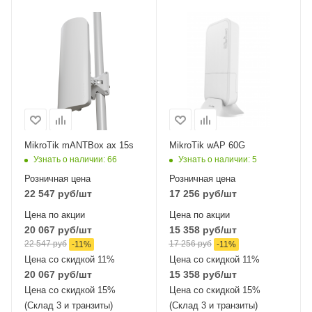
Проводные,
Проводные,
оптические
оптические
интерфейсы
интерфейсы
1xGigabit Ethernet,
1xGigabit Ethernet
1хSFP
Wi-Fi интерфейсы
60 ГГц 802.11ad
Wi-Fi интерфейсы
Два: 5 ГГц
802.11a/n/ac/ax
MIMO2x2 + 2,4 ГГЦ
MikroTik mANTBox ax 15s
MikroTik wAP 60G
802.11b/g/n/ax
Узнать о наличии
: 66
Узнать о наличии
: 5
MIMO2x2
Розничная цена
Розничная цена
22 547
руб
/шт
17 256
руб
/шт
Цена по акции
Цена по акции
20 067
руб
/шт
15 358
руб
/шт
22 547
руб
17 256
руб
-
11
%
-
11
%
Цена со скидкой 11%
Цена со скидкой 11%
20 067
руб
/шт
15 358
руб
/шт
Цена со скидкой 15%
Цена со скидкой 15%
(Склад 3 и транзиты)
(Склад 3 и транзиты)