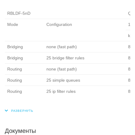
RBLDF-5nD
QCA
Mode
Configuration
151
kpp
Bridging
none (fast path)
8.1
Bridging
25 bridge filter rules
8.1
Routing
none (fast path)
8.1
Routing
25 simple queues
8.1
Routing
25 ip filter rules
8.1
Документы