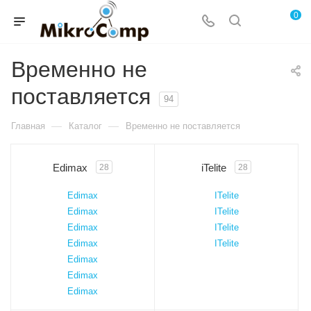
0
Временно не
поставляется
94
—
—
Главная
Каталог
Временно не поставляется
Edimax
iTelite
28
28
Edimax
ITelite
Edimax
ITelite
Edimax
ITelite
Edimax
ITelite
Edimax
Edimax
Edimax