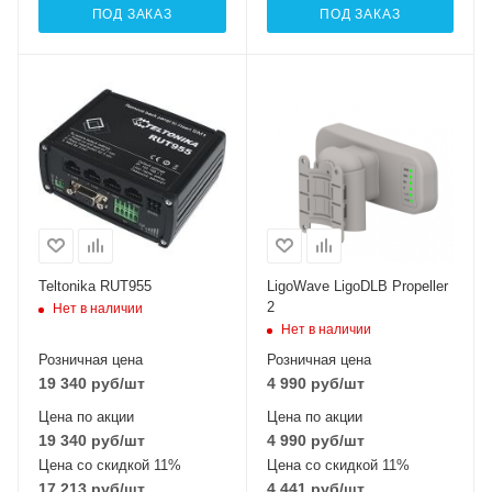
ПОД ЗАКАЗ
ПОД ЗАКАЗ
Teltonika RUT955
LigoWave LigoDLB Propeller
2
Нет в наличии
Нет в наличии
Розничная цена
Розничная цена
19 340
руб
/шт
4 990
руб
/шт
Цена по акции
Цена по акции
19 340
руб
/шт
4 990
руб
/шт
Цена со скидкой 11%
Цена со скидкой 11%
17 213
руб
/шт
4 441
руб
/шт