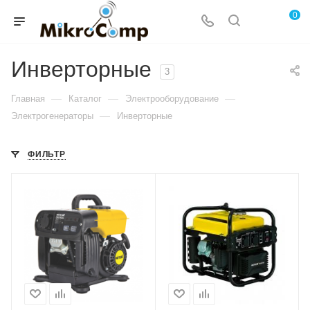
0
Инверторные
3
—
—
—
Главная
Каталог
Электрооборудование
—
Электрогенераторы
Инверторные
ФИЛЬТР