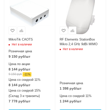
MikroTik CAOTS
RF Elements StationBox
Mikro 2,4 GHz 9dBi MIMO
Нет в наличии
Нет в наличии
Розничная цена
9 150
руб
/шт
Цена по акции
8 144
руб
/шт
9 150
руб
-
11
%
Цена со скидкой 11%
Розничная цена
8 144
руб
/шт
1 398
руб
/шт
Цена со скидкой 15%
(Склад 3 и транзиты)
Цена со скидкой 11%
7 778
руб
/шт
1 244
руб
/шт