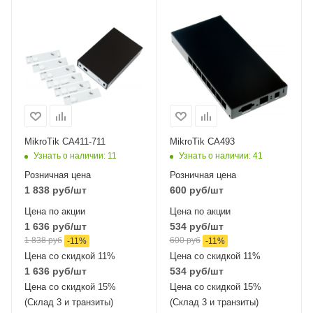
MikroTik CA411-711
MikroTik CA493
Узнать о наличии
: 11
Узнать о наличии
: 41
Розничная цена
Розничная цена
1 838
руб
/шт
600
руб
/шт
Цена по акции
Цена по акции
1 636
руб
/шт
534
руб
/шт
1 838
руб
600
руб
-
11
%
-
11
%
Цена со скидкой 11%
Цена со скидкой 11%
1 636
руб
/шт
534
руб
/шт
Цена со скидкой 15%
Цена со скидкой 15%
(Склад 3 и транзиты)
(Склад 3 и транзиты)