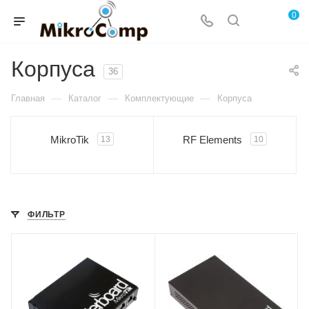
0
Корпуса
36
—
—
—
Главная
Каталог
Комплектующие
Корпуса
MikroTik
RF Elements
13
10
ФИЛЬТР