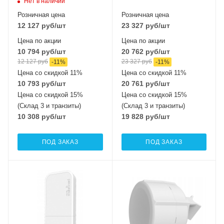
802.11a/n/ac
Нет в наличии
MIMO2x2 + 2,4 ГГЦ
Розничная цена
Розничная цена
802.11b/g/n
12 127
руб
/шт
23 327
руб
/шт
MIMO2x2
Цена по акции
Цена по акции
10 794
руб
/шт
20 762
руб
/шт
12 127
руб
23 327
руб
-
11
%
-
11
%
Цена со скидкой 11%
Цена со скидкой 11%
10 793
руб
/шт
20 761
руб
/шт
Цена со скидкой 15%
Цена со скидкой 15%
(Склад 3 и транзиты)
(Склад 3 и транзиты)
10 308
руб
/шт
19 828
руб
/шт
ПОД ЗАКАЗ
ПОД ЗАКАЗ
Интерфейсы сотовой
Проводные,
связи
оптические
Один 2G / 3G / LTE
интерфейсы
2x10/100 Mbps
Проводные,
Ethernet
оптические