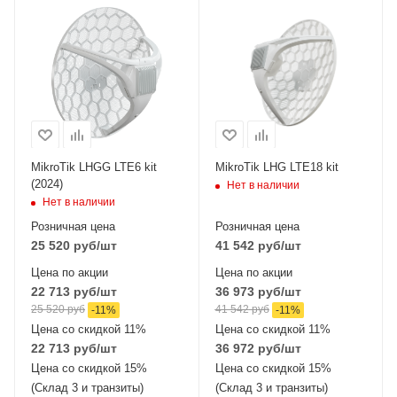
Интерфейсы сотовой
Интерфейсы сотовой
связи
связи
Один 2G / 3G / LTE6
Один 2G / 3G /
LTE18
Проводные,
оптические
Проводные,
интерфейсы
оптические
1xGigabit Ethernet
интерфейсы
1xGigabit Ethernet
MikroTik LHGG LTE6 kit
MikroTik LHG LTE18 kit
(2024)
Нет в наличии
Нет в наличии
Розничная цена
Розничная цена
25 520
руб
/шт
41 542
руб
/шт
Цена по акции
Цена по акции
22 713
руб
/шт
36 973
руб
/шт
25 520
руб
41 542
руб
-
11
%
-
11
%
Цена со скидкой 11%
Цена со скидкой 11%
22 713
руб
/шт
36 972
руб
/шт
Цена со скидкой 15%
Цена со скидкой 15%
(Склад 3 и транзиты)
(Склад 3 и транзиты)