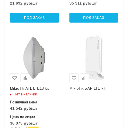
21 692
руб
/шт
35 311
руб
/шт
ПОД ЗАКАЗ
ПОД ЗАКАЗ
Интерфейсы сотовой
Интерфейсы сотовой
связи
связи
Один 2G / 3G /
Один 2G / 3G / LTE
LTE18
Проводные,
оптические
Проводные,
интерфейсы
оптические
1x10/100 Mbps
интерфейсы
1xGigabit Ethernet
Ethernet
Wi-Fi интерфейсы
MikroTik ATL LTE18 kit
MikroTik wAP LTE kit
2.4 ГГц 802.11b/g/n
Нет в наличии
MIMO2x2
Розничная цена
41 542
руб
/шт
Цена по акции
36 973
руб
/шт