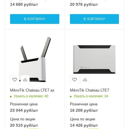
14 680
руб
/шт
20 976
руб
/шт
В КОРЗИНУ
В КОРЗИНУ
Интерфейсы сотовой
Интерфейсы сотовой
связи
связи
Один LTE7
Один LTE7
Проводные,
Проводные,
оптические
оптические
интерфейсы
интерфейсы
4xGigabit, 1x2.5
5xGigabit
Gigabit
Wi-Fi интерфейсы
Два: 5 ГГц
Wi-Fi интерфейсы
MikroTik Chateau LTE7 ax
MikroTik Chateau LTE7
Два: 5 ГГц
802.11a/n/ac
Узнать о наличии
: 40
Узнать о наличии
: 34
802.11a/n/ac/ax
MIMO2x2 + 2,4 ГГЦ
Розничная цена
Розничная цена
MIMO2x2 + 2,4 ГГЦ
802.11b/g/n
23 044
руб
/шт
16 208
руб
/шт
802.11b/g/n/ax
MIMO2x2
Цена по акции
Цена по акции
MIMO2x2
20 510
руб
/шт
14 426
руб
/шт