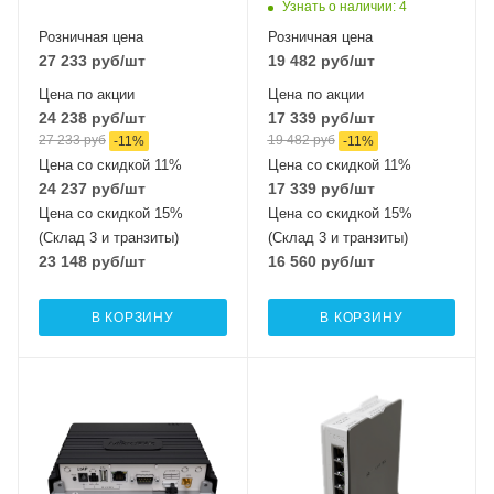
MIMO2x2 + 2,4 ГГЦ
Узнать о наличии
: 4
802.11b/g/n
Розничная цена
Розничная цена
MIMO2x2
27 233
руб
/шт
19 482
руб
/шт
Цена по акции
Цена по акции
24 238
руб
/шт
17 339
руб
/шт
27 233
руб
19 482
руб
-
11
%
-
11
%
Цена со скидкой 11%
Цена со скидкой 11%
24 237
руб
/шт
17 339
руб
/шт
Цена со скидкой 15%
Цена со скидкой 15%
(Склад 3 и транзиты)
(Склад 3 и транзиты)
23 148
руб
/шт
16 560
руб
/шт
В КОРЗИНУ
В КОРЗИНУ
Интерфейсы сотовой
Интерфейсы сотовой
связи
связи
Один LTE7
Один 2G / 3G / LTE6
Проводные,
Проводные,
оптические
оптические