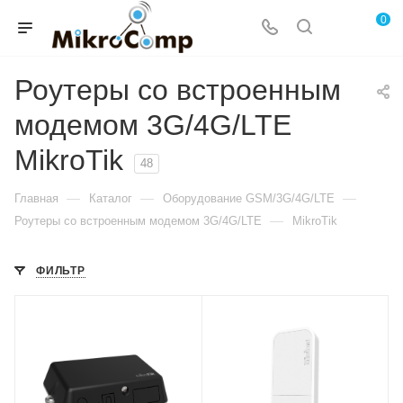
0
Роутеры со встроенным
модемом 3G/4G/LTE
MikroTik
48
—
—
—
Главная
Каталог
Оборудование GSM/3G/4G/LTE
—
Роутеры со встроенным модемом 3G/4G/LTE
MikroTik
ФИЛЬТР
Интерфейсы сотовой
Интерфейсы сотовой
связи
связи
Один 2G / 3G / LTE6
Один 2G / 3G / LTE
Проводные,
Проводные,
оптические
оптические