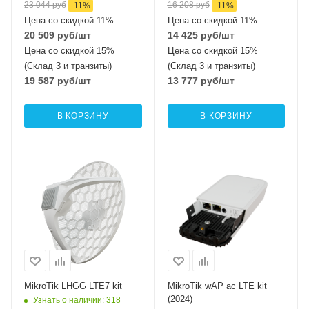
23 044
руб
16 208
руб
-
11
%
-
11
%
Цена со скидкой 11%
Цена со скидкой 11%
20 509
руб
/шт
14 425
руб
/шт
Цена со скидкой 15%
Цена со скидкой 15%
(Склад 3 и транзиты)
(Склад 3 и транзиты)
19 587
руб
/шт
13 777
руб
/шт
В КОРЗИНУ
В КОРЗИНУ
Интерфейсы сотовой
Интерфейсы сотовой
связи
связи
Один LTE7
Один 2G / 3G / LTE
Проводные,
Проводные,
оптические
оптические
интерфейсы
интерфейсы
1xGigabit Ethernet
1xGigabit Ethernet
Wi-Fi интерфейсы
Два: 5 ГГц
MikroTik LHGG LTE7 kit
MikroTik wAP ac LTE kit
802.11a/n/ac
(2024)
Узнать о наличии
: 318