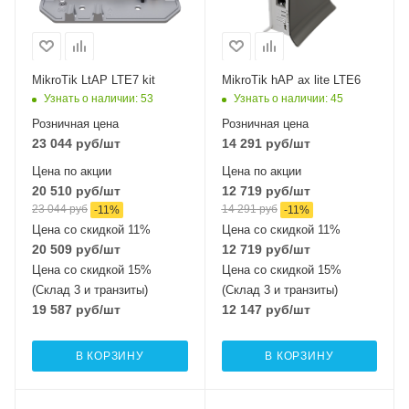
интерфейсы
интерфейсы
1xGigabit Ethernet
4xGigabit
Wi-Fi интерфейсы
Wi-Fi интерфейсы
2.4 ГГц 802.11b/g/n
2.4 ГГц
MikroTik LtAP LTE7 kit
MikroTik hAP ax lite LTE6
MIMO2x2
802.11b/g/n/ax
Узнать о наличии
: 53
Узнать о наличии
: 45
MIMO2x2
Розничная цена
Розничная цена
23 044
руб
/шт
14 291
руб
/шт
Цена по акции
Цена по акции
20 510
руб
/шт
12 719
руб
/шт
23 044
руб
14 291
руб
-
11
%
-
11
%
Цена со скидкой 11%
Цена со скидкой 11%
20 509
руб
/шт
12 719
руб
/шт
Цена со скидкой 15%
Цена со скидкой 15%
(Склад 3 и транзиты)
(Склад 3 и транзиты)
19 587
руб
/шт
12 147
руб
/шт
В КОРЗИНУ
В КОРЗИНУ