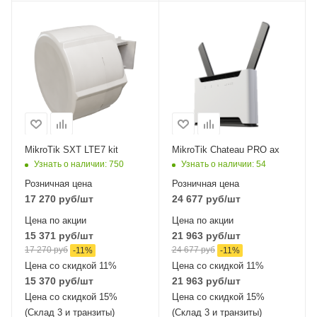
Интерфейсы сотовой
Проводные,
связи
оптические
Один LTE7
интерфейсы
5xGigabit
Проводные,
оптические
Wi-Fi интерфейсы
Два: 5 ГГц
интерфейсы
2x10/100 Mbps
802.11a/n/ac/ax
Ethernet
MIMO4x4 + 2,4 ГГц
802.11b/g/n/ax
MikroTik SXT LTE7 kit
MikroTik Chateau PRO ax
MIMO4x4
Узнать о наличии
: 750
Узнать о наличии
: 54
Розничная цена
Розничная цена
17 270
руб
/шт
24 677
руб
/шт
Цена по акции
Цена по акции
15 371
руб
/шт
21 963
руб
/шт
17 270
руб
24 677
руб
-
11
%
-
11
%
Цена со скидкой 11%
Цена со скидкой 11%
15 370
руб
/шт
21 963
руб
/шт
Цена со скидкой 15%
Цена со скидкой 15%
(Склад 3 и транзиты)
(Склад 3 и транзиты)