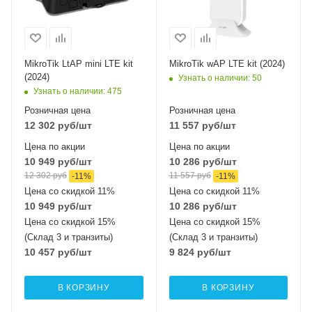
интерфейсы
интерфейсы
1x10/100 Mbps
1x10/100 Mbps
Ethernet
Ethernet
Wi-Fi интерфейсы
Wi-Fi интерфейсы
MikroTik LtAP mini LTE kit
MikroTik wAP LTE kit (2024)
2.4 ГГц 802.11b/g/n
2.4 ГГц 802.11b/g/n
(2024)
Узнать о наличии
: 50
MIMO2x2
MIMO2x2
Узнать о наличии
: 475
Розничная цена
Розничная цена
12 302
руб
/шт
11 557
руб
/шт
Цена по акции
Цена по акции
10 949
руб
/шт
10 286
руб
/шт
12 302
руб
11 557
руб
-
11
%
-
11
%
Цена со скидкой 11%
Цена со скидкой 11%
10 949
руб
/шт
10 286
руб
/шт
Цена со скидкой 15%
Цена со скидкой 15%
(Склад 3 и транзиты)
(Склад 3 и транзиты)
10 457
руб
/шт
9 824
руб
/шт
В КОРЗИНУ
В КОРЗИНУ