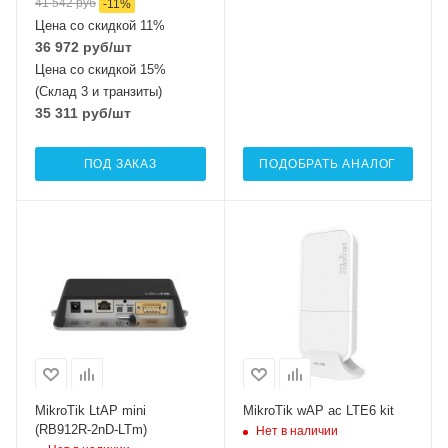
41 542
руб
-
11
%
Цена со скидкой 11%
36 972
руб
/шт
Цена со скидкой 15%
(Склад 3 и транзиты)
35 311
руб
/шт
ПОД ЗАКАЗ
ПОДОБРАТЬ АНАЛОГ
Проводные,
Интерфейсы сотовой
оптические
связи
Один 2G / 3G / LTE6
интерфейсы
1x10/100 Mbps
Проводные,
Ethernet
оптические
интерфейсы
Wi-Fi интерфейсы
2x10/100/1000 Mbps
2.4 ГГц 802.11b/g/n
Ethernet
MIMO2x2
Wi-Fi интерфейсы
MikroTik LtAP mini
MikroTik wAP ac LTE6 kit
Два: 5 ГГц
(RB912R-2nD-LTm)
Нет в наличии