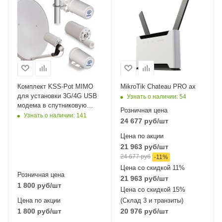
оптические
интерфейсы
5xGigabit
Wi-Fi интерфейсы
Два: 5 ГГц
802.11a/n/ac/ax
MIMO4x4 + 2,4 ГГц
802.11b/g/n/ax
Комплект KSS-Pot MIMO
MikroTik Chateau PRO ax
MIMO4x4
для установки 3G/4G USB
Узнать о наличии
: 54
модема в спутниковую
Розничная цена
тарелку
Узнать о наличии
: 141
24 677
руб
/шт
Цена по акции
21 963
руб
/шт
24 677
руб
-
11
%
Цена со скидкой 11%
Розничная цена
21 963
руб
/шт
1 800
руб
/шт
Цена со скидкой 15%
Цена по акции
(Склад 3 и транзиты)
1 800
руб
/шт
20 976
руб
/шт