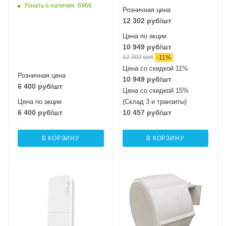
Узнать о наличии
: 6966
Розничная цена
12 302
руб
/шт
Цена по акции
10 949
руб
/шт
12 302
руб
-
11
%
Цена со скидкой 11%
Розничная цена
10 949
руб
/шт
6 400
руб
/шт
Цена со скидкой 15%
Цена по акции
(Склад 3 и транзиты)
6 400
руб
/шт
10 457
руб
/шт
В КОРЗИНУ
В КОРЗИНУ
Интерфейсы сотовой
Интерфейсы сотовой
связи
связи
Один 2G / 3G / LTE
Один LTE7
Проводные,
Проводные,
оптические
оптические
интерфейсы
интерфейсы