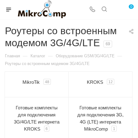
0
Роутеры со встроенным
модемом 3G/4G/LTE
69
—
—
—
Главная
Каталог
Оборудование GSM/3G/4G/LTE
Роутеры со встроенным модемом 3G/4G/LTE
MikroTik
KROKS
48
12
Готовые комплекты
Готовые комплекты
для подключения
для подключения 3G,
3G/4G/LTE интернета
4G (LTE) интернета
KROKS
MikroComp
6
1