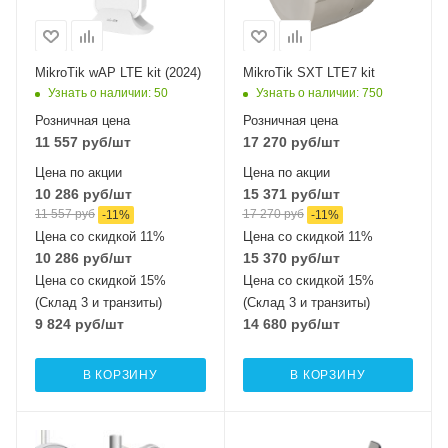
1x10/100 Mbps
2x10/100 Mbps
Ethernet
Ethernet
Wi-Fi интерфейсы
MikroTik wAP LTE kit (2024)
MikroTik SXT LTE7 kit
2.4 ГГц 802.11b/g/n
Узнать о наличии
: 50
Узнать о наличии
: 750
MIMO2x2
Розничная цена
Розничная цена
11 557
руб
/шт
17 270
руб
/шт
Цена по акции
Цена по акции
10 286
руб
/шт
15 371
руб
/шт
11 557
руб
17 270
руб
-
11
%
-
11
%
Цена со скидкой 11%
Цена со скидкой 11%
10 286
руб
/шт
15 370
руб
/шт
Цена со скидкой 15%
Цена со скидкой 15%
(Склад 3 и транзиты)
(Склад 3 и транзиты)
9 824
руб
/шт
14 680
руб
/шт
В КОРЗИНУ
В КОРЗИНУ
Проводные,