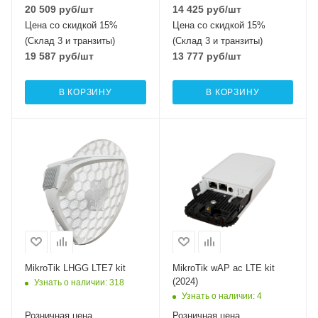
20 509
руб
/шт
14 425
руб
/шт
Цена со скидкой 15%
Цена со скидкой 15%
(Склад 3 и транзиты)
(Склад 3 и транзиты)
19 587
руб
/шт
13 777
руб
/шт
В КОРЗИНУ
В КОРЗИНУ
Интерфейсы сотовой
Интерфейсы сотовой
связи
связи
Один LTE7
Один 2G / 3G / LTE
Проводные,
Проводные,
оптические
оптические
интерфейсы
интерфейсы
1xGigabit Ethernet
1xGigabit Ethernet
Wi-Fi интерфейсы
Два: 5 ГГц
MikroTik LHGG LTE7 kit
MikroTik wAP ac LTE kit
802.11a/n/ac
(2024)
Узнать о наличии
: 318
MIMO2x2 + 2,4 ГГЦ
Узнать о наличии
: 4
802.11b/g/n
Розничная цена
Розничная цена