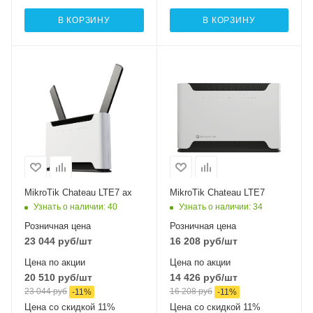
В КОРЗИНУ
В КОРЗИНУ
Интерфейсы сотовой
Интерфейсы сотовой
связи
связи
Один LTE7
Один LTE7
Проводные,
Проводные,
оптические
оптические
интерфейсы
интерфейсы
4xGigabit, 1x2.5
5xGigabit
Gigabit
Wi-Fi интерфейсы
Два: 5 ГГц
Wi-Fi интерфейсы
MikroTik Chateau LTE7 ax
MikroTik Chateau LTE7
Два: 5 ГГц
802.11a/n/ac
Узнать о наличии
: 40
Узнать о наличии
: 34
802.11a/n/ac/ax
MIMO2x2 + 2,4 ГГЦ
Розничная цена
Розничная цена
MIMO2x2 + 2,4 ГГЦ
802.11b/g/n
23 044
руб
/шт
16 208
руб
/шт
802.11b/g/n/ax
MIMO2x2
Цена по акции
Цена по акции
MIMO2x2
20 510
руб
/шт
14 426
руб
/шт
23 044
руб
16 208
руб
-
11
%
-
11
%
Цена со скидкой 11%
Цена со скидкой 11%