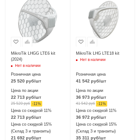
связи
связи
Один 2G / 3G / LTE6
Один 2G / 3G /
LTE18
Проводные,
оптические
Проводные,
интерфейсы
оптические
1xGigabit Ethernet
интерфейсы
1xGigabit Ethernet
MikroTik LHGG LTE6 kit
MikroTik LHG LTE18 kit
(2024)
Нет в наличии
Нет в наличии
Розничная цена
Розничная цена
25 520
руб
/шт
41 542
руб
/шт
Цена по акции
Цена по акции
22 713
руб
/шт
36 973
руб
/шт
25 520
руб
41 542
руб
-
11
%
-
11
%
Цена со скидкой 11%
Цена со скидкой 11%
22 713
руб
/шт
36 972
руб
/шт
Цена со скидкой 15%
Цена со скидкой 15%
(Склад 3 и транзиты)
(Склад 3 и транзиты)
21 692
руб
/шт
35 311
руб
/шт