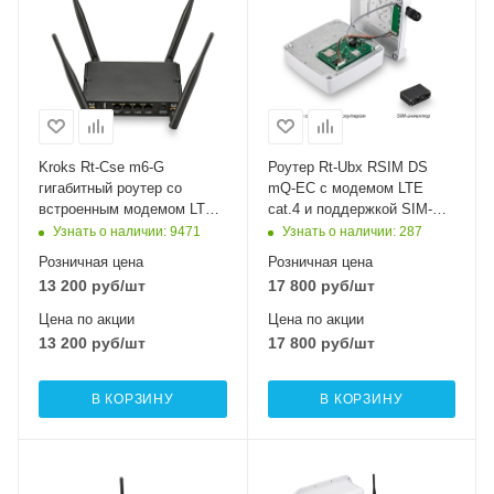
Kroks Rt-Cse m6-G
Роутер Rt-Ubx RSIM DS
гигабитный роутер со
mQ-EC с модемом LTE
встроенным модемом LTE
cat.4 и поддержкой SIM-
cat.6, WiFi 2,4+5 ГГц
инжектора
Узнать о наличии
: 9471
Узнать о наличии
: 287
Розничная цена
Розничная цена
13 200
руб
/шт
17 800
руб
/шт
Цена по акции
Цена по акции
13 200
руб
/шт
17 800
руб
/шт
В КОРЗИНУ
В КОРЗИНУ