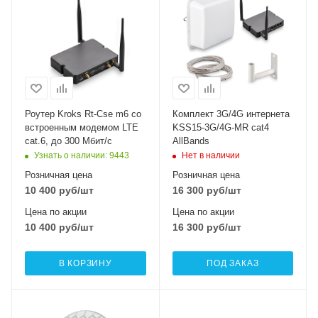
Роутер Kroks Rt-Cse m6 со
Комплект 3G/4G интернета
встроенным модемом LTE
KSS15-3G/4G-MR cat4
cat.6, до 300 Мбит/c
AllBands
Узнать о наличии
: 9443
Нет в наличии
Розничная цена
Розничная цена
10 400
руб
/шт
16 300
руб
/шт
Цена по акции
Цена по акции
10 400
руб
/шт
16 300
руб
/шт
В КОРЗИНУ
ПОД ЗАКАЗ
Интерфейсы сотовой
Интерфейсы сотовой