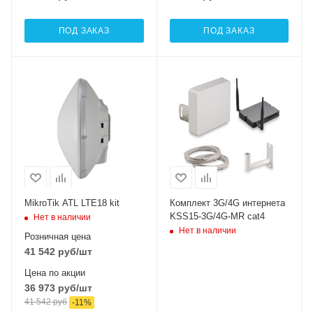
ПОД ЗАКАЗ
ПОД ЗАКАЗ
Интерфейсы сотовой
связи
Один 2G / 3G /
LTE18
Проводные,
оптические
интерфейсы
1xGigabit Ethernet
MikroTik ATL LTE18 kit
Комплект 3G/4G интернета
KSS15-3G/4G-MR cat4
Нет в наличии
Нет в наличии
Розничная цена
41 542
руб
/шт
Цена по акции
36 973
руб
/шт
41 542
руб
-
11
%