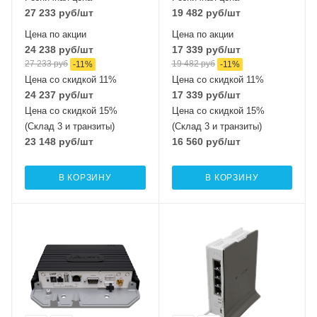
MIMO2x2
27 233
руб
/шт
19 482
руб
/шт
Цена по акции
Цена по акции
24 238
руб
/шт
17 339
руб
/шт
27 233
руб
19 482
руб
-
11
%
-
11
%
Цена со скидкой 11%
Цена со скидкой 11%
24 237
руб
/шт
17 339
руб
/шт
Цена со скидкой 15%
Цена со скидкой 15%
(Склад 3 и транзиты)
(Склад 3 и транзиты)
23 148
руб
/шт
16 560
руб
/шт
В КОРЗИНУ
В КОРЗИНУ
Интерфейсы сотовой
Интерфейсы сотовой
связи
связи
Один LTE7
Один 2G / 3G / LTE6
Проводные,
Проводные,
оптические
оптические
интерфейсы
интерфейсы
1xGigabit Ethernet
4xGigabit