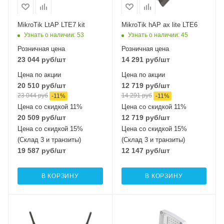
Wi-Fi интерфейсы
Wi-Fi интерфейсы
2.4 ГГц 802.11b/g/n
2.4 ГГц
MikroTik LtAP LTE7 kit
MikroTik hAP ax lite LTE6
MIMO2x2
802.11b/g/n/ax
Узнать о наличии
: 53
Узнать о наличии
: 45
MIMO2x2
Розничная цена
Розничная цена
23 044
руб
/шт
14 291
руб
/шт
Цена по акции
Цена по акции
20 510
руб
/шт
12 719
руб
/шт
23 044
руб
14 291
руб
-
11
%
-
11
%
Цена со скидкой 11%
Цена со скидкой 11%
20 509
руб
/шт
12 719
руб
/шт
Цена со скидкой 15%
Цена со скидкой 15%
(Склад 3 и транзиты)
(Склад 3 и транзиты)
19 587
руб
/шт
12 147
руб
/шт
В КОРЗИНУ
В КОРЗИНУ