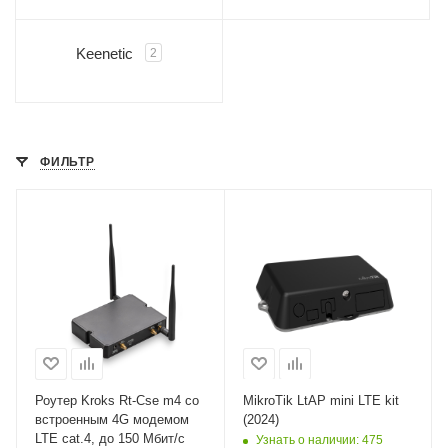
Keenetic
2
ФИЛЬТР
Интерфейсы сотовой
связи
Один 2G / 3G / LTE6
Проводные,
оптические
интерфейсы
1x10/100 Mbps
Ethernet
Wi-Fi интерфейсы
Роутер Kroks Rt-Cse m4 со
MikroTik LtAP mini LTE kit
2.4 ГГц 802.11b/g/n
встроенным 4G модемом
(2024)
LTE cat.4, до 150 Мбит/с
MIMO2x2
Узнать о наличии
: 475