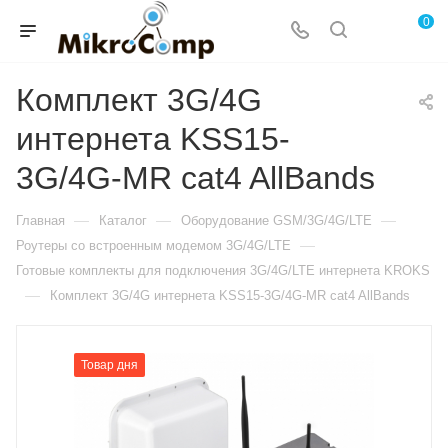
0
Комплект 3G/4G
интернета KSS15-
3G/4G-MR cat4 AllBands
—
—
—
Главная
Каталог
Оборудование GSM/3G/4G/LTE
—
Роутеры со встроенным модемом 3G/4G/LTE
Готовые комплекты для подключения 3G/4G/LTE интернета KROKS
—
Комплект 3G/4G интернета KSS15-3G/4G-MR cat4 AllBands
Товар дня