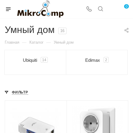
0
Умный дом
16
—
—
Главная
Каталог
Умный дом
Ubiquiti
Edimax
14
2
ФИЛЬТР