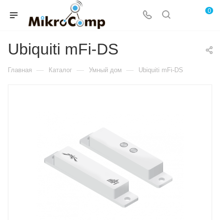
0
Ubiquiti mFi-DS
—
—
—
Главная
Каталог
Умный дом
Ubiquiti mFi-DS