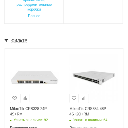
распределительные
коробки
Разное
ФИЛЬТР
Проводные,
Проводные,
оптические
оптические
интерфейсы
интерфейсы
24xGigabitPoEOut,
48xGigabitPoEOut,
4xSFP+
4xSFP+, 2QSFP+
MikroTik CRS328-24P-
MikroTik CRS354-48P-
4S+RM
4S+2Q+RM
Узнать о наличии
: 92
Узнать о наличии
: 64
Розничная цена
Розничная цена