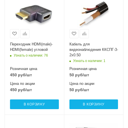
Переходник HDMI(male)-
Кабель для
HDMI(female) угловой
видеонаблюдения ККСПГ-3-
2х0.50
Узнать о наличии
: 76
Узнать о наличии
: 1
Розничная цена
Розничная цена
450
руб
/шт
50
руб
/шт
Цена по акции
Цена по акции
450
руб
/шт
50
руб
/шт
В КОРЗИНУ
В КОРЗИНУ
Проводные,
оптические