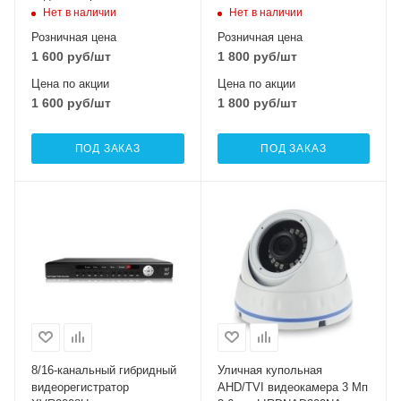
LIRDNHTC200F
Нет в наличии
Нет в наличии
Розничная цена
Розничная цена
1 600
руб
/шт
1 800
руб
/шт
Цена по акции
Цена по акции
1 600
руб
/шт
1 800
руб
/шт
ПОД ЗАКАЗ
ПОД ЗАКАЗ
8/16-канальный гибридный
Уличная купольная
видеорегистратор
AHD/TVI видеокамера 3 Мп