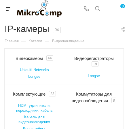
0
IP-камеры
94
—
—
Главная
Каталог
Видеонаблюдение
Видеокамеры
Видеорегистраторы
44
19
Ubiquiti Networks
Longse
Longse
Комплектующие
Коммутаторы для
23
видеонаблюдения
8
HDMI удлинители,
переходники, кабель
Кабель для
видеонаблюдения
Кронштейны,