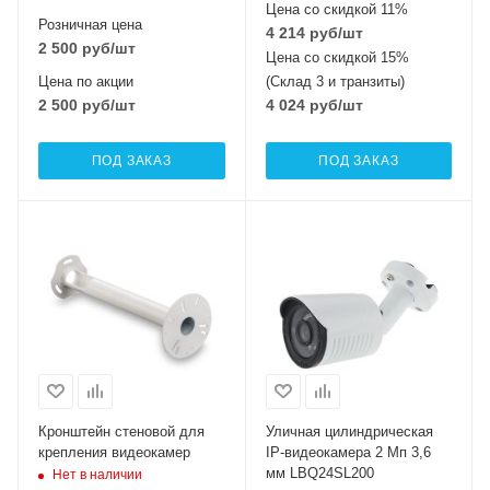
Цена со скидкой 11%
Розничная цена
4 214
руб
/шт
2 500
руб
/шт
Цена со скидкой 15%
Цена по акции
(Склад 3 и транзиты)
2 500
руб
/шт
4 024
руб
/шт
ПОД ЗАКАЗ
ПОД ЗАКАЗ
Кронштейн стеновой для
Уличная цилиндрическая
крепления видеокамер
IP-видеокамера 2 Мп 3,6
мм LBQ24SL200
Нет в наличии