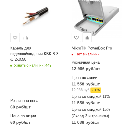
интерфейсы
5xGigabit, 1xSFP
Кабель для
MikroTik PowerBox Pro
видеонаблюдения КВК-В-3
Нет в наличии
ф 2х0.50
Розничная цена
Узнать о наличии
: 449
12 986
руб
/шт
Цена по акции
11 558
руб
/шт
12 986
руб
-
11
%
Цена со скидкой 11%
Розничная цена
11 558
руб
/шт
60
руб
/шт
Цена со скидкой 15%
Цена по акции
(Склад 3 и транзиты)
60
руб
/шт
11 038
руб
/шт