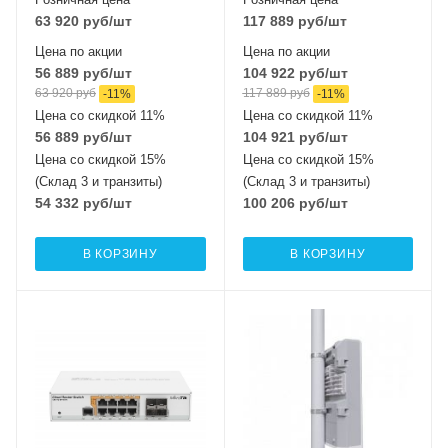
63 920
руб
/шт
117 889
руб
/шт
Цена по акции
Цена по акции
56 889
руб
/шт
104 922
руб
/шт
63 920
руб
117 889
руб
-
11
%
-
11
%
Цена со скидкой 11%
Цена со скидкой 11%
56 889
руб
/шт
104 921
руб
/шт
Цена со скидкой 15%
Цена со скидкой 15%
(Склад 3 и транзиты)
(Склад 3 и транзиты)
54 332
руб
/шт
100 206
руб
/шт
В КОРЗИНУ
В КОРЗИНУ
Проводные,
Проводные,
оптические
оптические
интерфейсы
интерфейсы
8xGigabit, 4xSFP
16xGigabit, 2xSFP+