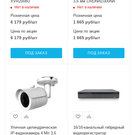
XVR2008U
3,6 мм LIRDNAD300NA
Нет в наличии
Нет в наличии
Розничная цена
Розничная цена
6 179
руб
/шт
1 665
руб
/шт
Цена по акции
Цена по акции
6 179
руб
/шт
1 665
руб
/шт
ПОД ЗАКАЗ
ПОД ЗАКАЗ
Уличная цилиндрическая
16/16-канальный гибридный
IP-видеокамера 4 Мп 3,6
видеорегистратор