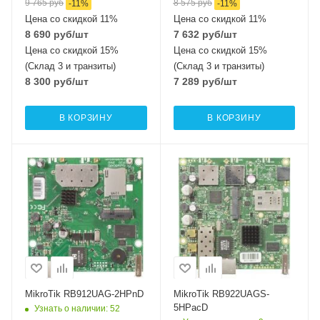
9 765
руб
8 575
руб
-
11
%
-
11
%
Цена со скидкой 11%
Цена со скидкой 11%
8 690
руб
/шт
7 632
руб
/шт
Цена со скидкой 15%
Цена со скидкой 15%
(Склад 3 и транзиты)
(Склад 3 и транзиты)
8 300
руб
/шт
7 289
руб
/шт
В КОРЗИНУ
В КОРЗИНУ
Проводные,
Проводные,
оптические
оптические
интерфейсы
интерфейсы
1xGigabit Ethernet
1xGigabit Ethernet,
1хSFP
Wi-Fi интерфейсы
2.4 ГГц 802.11b/g/n
Wi-Fi интерфейсы
MIMO2x2
5 ГГц 802.11a/n/ac
MIMO2x2
MikroTik RB912UAG-2HPnD
MikroTik RB922UAGS-
5HPacD
Узнать о наличии
: 52