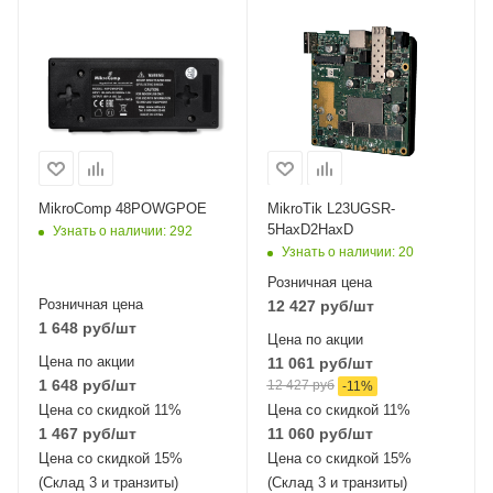
Проводные,
оптические
интерфейсы
1xGigabit Ethernet,
1хSFP
Wi-Fi интерфейсы
Два: 5 ГГц
802.11a/n/ac/ax
MIMO2x2 + 2,4 ГГЦ
MikroComp 48POWGPOE
MikroTik L23UGSR-
802.11b/g/n/ax
5HaxD2HaxD
Узнать о наличии
: 292
MIMO2x2
Узнать о наличии
: 20
Розничная цена
Розничная цена
12 427
руб
/шт
1 648
руб
/шт
Цена по акции
Цена по акции
11 061
руб
/шт
1 648
руб
/шт
12 427
руб
-
11
%
Цена со скидкой 11%
Цена со скидкой 11%
1 467
руб
/шт
11 060
руб
/шт
Цена со скидкой 15%
Цена со скидкой 15%
(Склад 3 и транзиты)
(Склад 3 и транзиты)