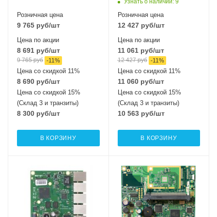
Узнать о наличии
: 9
Розничная цена
Розничная цена
9 765
руб
/шт
12 427
руб
/шт
Цена по акции
Цена по акции
8 691
руб
/шт
11 061
руб
/шт
9 765
руб
12 427
руб
-
11
%
-
11
%
Цена со скидкой 11%
Цена со скидкой 11%
8 690
руб
/шт
11 060
руб
/шт
Цена со скидкой 15%
Цена со скидкой 15%
(Склад 3 и транзиты)
(Склад 3 и транзиты)
8 300
руб
/шт
10 563
руб
/шт
В КОРЗИНУ
В КОРЗИНУ
Проводные,
Проводные,
оптические
оптические
интерфейсы
интерфейсы
5xGigabitEthernet
1x10/100 Mbps
Ethernet