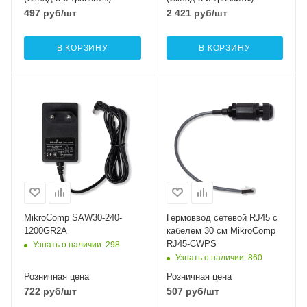
497
руб
/шт
2 421
руб
/шт
В КОРЗИНУ
В КОРЗИНУ
MikroComp SAW30-240-
Гермоввод сетевой RJ45 с
1200GR2A
кабелем 30 см MikroComp
RJ45-CWPS
Узнать о наличии
: 298
Узнать о наличии
: 860
Розничная цена
Розничная цена
722
руб
/шт
507
руб
/шт