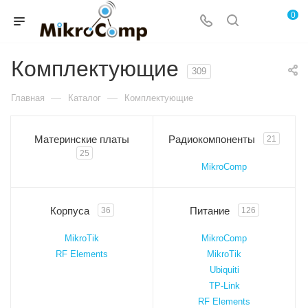
0
Комплектующие
309
—
—
Главная
Каталог
Комплектующие
Материнские платы
Радиокомпоненты
21
25
MikroComp
Корпуса
Питание
36
126
MikroTik
MikroComp
RF Elements
MikroTik
Ubiquiti
TP-Link
RF Elements