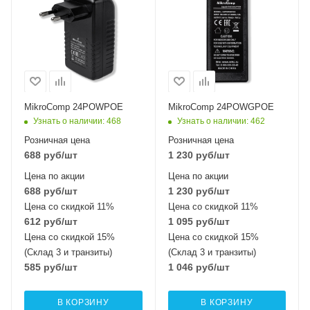
интерфейсы
интерфейсы
2x10/100 Mbps
2x10/100/1000 Mbps
Ethernet
Ethernet
Питание
Питание
AC 100-240В 50Гц /
AC 100-240В 50Гц /
DC 24 В 0.75 A
DC 24 В 1A
MikroComp 24POWPOE
MikroComp 24POWGPOE
Узнать о наличии
: 468
Узнать о наличии
: 462
Розничная цена
Розничная цена
688
руб
/шт
1 230
руб
/шт
Цена по акции
Цена по акции
688
руб
/шт
1 230
руб
/шт
Цена со скидкой 11%
Цена со скидкой 11%
612
руб
/шт
1 095
руб
/шт
Цена со скидкой 15%
Цена со скидкой 15%
(Склад 3 и транзиты)
(Склад 3 и транзиты)
585
руб
/шт
1 046
руб
/шт
В КОРЗИНУ
В КОРЗИНУ