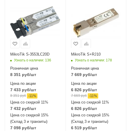
Потребляемая
мощность
3 Вт
MikroTik S-3553LC20D
MikroTik S+RJ10
Узнать о наличии
: 136
Узнать о наличии
: 178
Розничная цена
Розничная цена
8 351
руб
/шт
7 669
руб
/шт
Цена по акции
Цена по акции
7 433
руб
/шт
6 826
руб
/шт
8 351
руб
7 669
руб
-
11
%
-
11
%
Цена со скидкой 11%
Цена со скидкой 11%
7 432
руб
/шт
6 826
руб
/шт
Цена со скидкой 15%
Цена со скидкой 15%
(Склад 3 и транзиты)
(Склад 3 и транзиты)
7 098
руб
/шт
6 519
руб
/шт