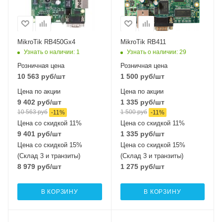
MikroTik RB450Gx4
MikroTik RB411
Узнать о наличии
: 1
Узнать о наличии
: 29
Розничная цена
Розничная цена
10 563
руб
/шт
1 500
руб
/шт
Цена по акции
Цена по акции
9 402
руб
/шт
1 335
руб
/шт
10 563
руб
1 500
руб
-
11
%
-
11
%
Цена со скидкой 11%
Цена со скидкой 11%
9 401
руб
/шт
1 335
руб
/шт
Цена со скидкой 15%
Цена со скидкой 15%
(Склад 3 и транзиты)
(Склад 3 и транзиты)
8 979
руб
/шт
1 275
руб
/шт
В КОРЗИНУ
В КОРЗИНУ