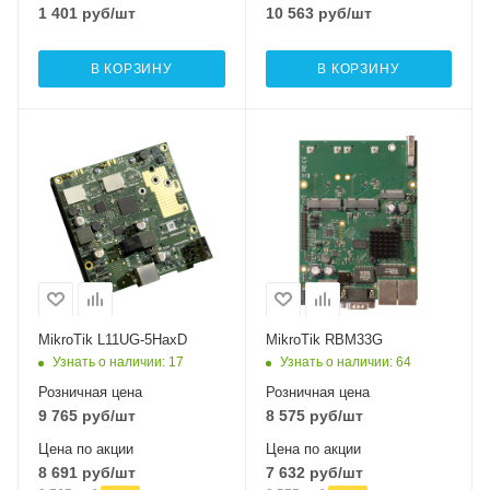
1 401
руб
/шт
10 563
руб
/шт
В КОРЗИНУ
В КОРЗИНУ
Проводные,
Проводные,
оптические
оптические
интерфейсы
интерфейсы
1xGigabit Ethernet
3xGigabitEthernet
Wi-Fi интерфейсы
5 ГГц
802.11a/n/ac/ax
MikroTik L11UG-5HaxD
MikroTik RBM33G
Узнать о наличии
: 17
Узнать о наличии
: 64
Розничная цена
Розничная цена
9 765
руб
/шт
8 575
руб
/шт
Цена по акции
Цена по акции
8 691
руб
/шт
7 632
руб
/шт