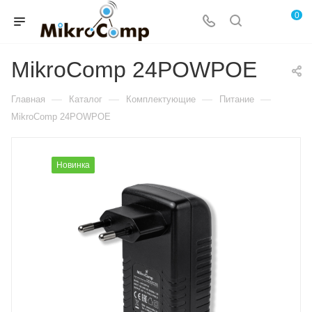
0
MikroComp 24POWPOE
—
—
—
—
Главная
Каталог
Комплектующие
Питание
MikroComp 24POWPOE
Новинка