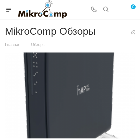
0
MikroComp Обзоры
—
Главная
Обзоры