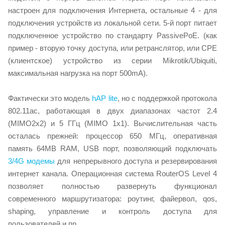
настроен для подключения Интернета, остальные 4 - для
подключения устройств из локальной сети. 5-й порт питает
подключенное устройство по стандарту PassivePoE. (как
пример - вторую точку доступа, или ретранслятор, или CPE
(клиентское) устройство из серии Mikrotik/Ubiquiti,
максимальная нагрузка на порт 500mA).
Фактически это модель
hAP lite
, но с поддержкой протокола
802.11ac, работающая в двух диапазонах частот 2.4
(MIMO2x2) и 5 ГГц (MIMO 1x1). Вычислительная часть
осталась прежней: процессор 650 МГц, оперативная
память 64MB RAM, USB порт, позволяющий подключать
3/4G модемы
для непрерывного доступа и резервирования
интернет канала. Операционная система RouterOS Level 4
позволяет полностью развернуть функционал
современного маршрутизатора: роутинг, файервол, qos,
shaping, управление и контроль доступа для
пользователей и пр.