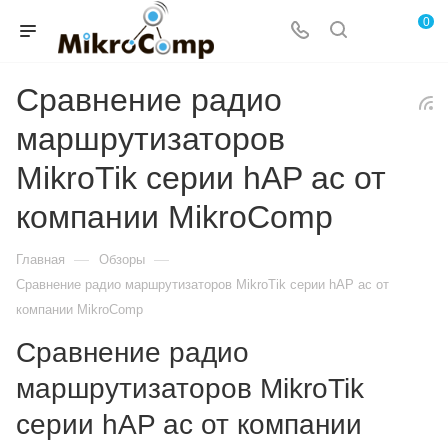
0
Сравнение радио
маршрутизаторов
MikroTik серии hAP ac от
компании MikroComp
—
—
Главная
Обзоры
Сравнение радио маршрутизаторов MikroTik серии hAP ac от
компании MikroComp
Сравнение радио
маршрутизаторов MikroTik
серии hAP ac от компании