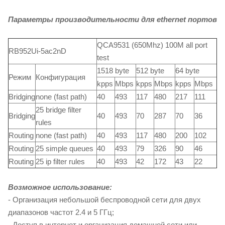
Параметры производительности для ethernet портов
QCA9531 (650Mhz) 100M all port
RB952Ui-5ac2nD
test
1518 byte
512 byte
64 byte
Режим
Конфигурация
kpps
Mbps
kpps
Mbps
kpps
Mbps
Bridging
none (fast path)
40
493
117
480
217
111
25 bridge filter
Bridging
40
493
70
287
70
36
rules
Routing
none (fast path)
40
493
117
480
200
102
Routing
25 simple queues
40
493
79
326
90
46
Routing
25 ip filter rules
40
493
42
172
43
22
Возможное использование:
- Организация небольшой беспроводной сети для двух
диапазонов частот 2.4 и 5 ГГц;
- Доступ в интернет и организация домашней сети или