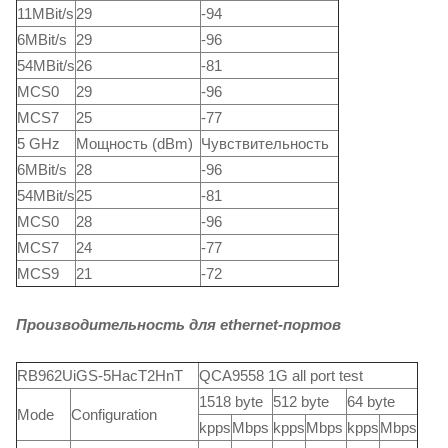
11MBit/s
29
-94
6MBit/s
29
-96
54MBit/s
26
-81
MCS0
29
-96
MCS7
25
-77
5 GHz
Мощность (dBm)
Чувствительность
6MBit/s
28
-96
54MBit/s
25
-81
MCS0
28
-96
MCS7
24
-77
MCS9
21
-72
Производительность для ethernet-портов
RB962UiGS-5HacT2HnT
QCA9558 1G all port test
1518 byte
512 byte
64 byte
Mode
Configuration
kpps
Mbps
kpps
Mbps
kpps
Mbps