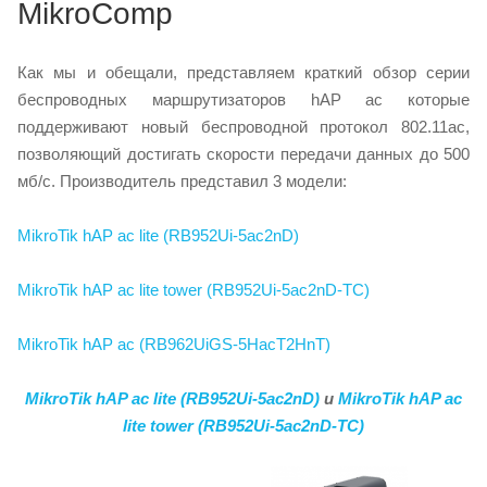
MikroComp
Как мы и обещали, представляем краткий обзор серии
беспроводных маршрутизаторов hAP ac которые
поддерживают новый беспроводной протокол 802.11ac,
позволяющий достигать скорости передачи данных до 500
мб/с. Производитель представил 3 модели:
MikroTik hAP ac lite (RB952Ui-5ac2nD)
MikroTik hAP ac lite tower (RB952Ui-5ac2nD-TC)
MikroTik hAP ac (RB962UiGS-5HacT2HnT)
MikroTik hAP ac lite (RB952Ui-5ac2nD)
и
MikroTik hAP ac
lite tower (RB952Ui-5ac2nD-TC)