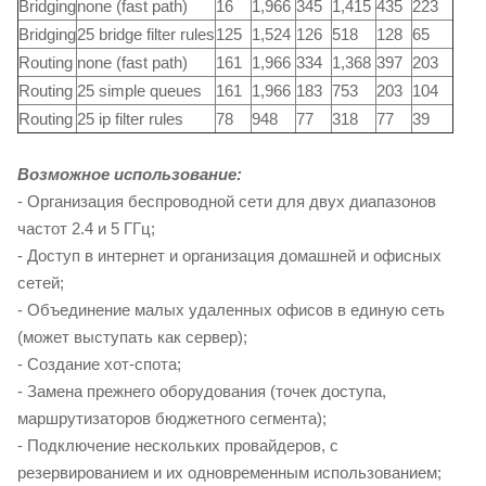
Bridging
none (fast path)
16
1,966
345
1,415
435
223
Bridging
25 bridge filter rules
125
1,524
126
518
128
65
Routing
none (fast path)
161
1,966
334
1,368
397
203
Routing
25 simple queues
161
1,966
183
753
203
104
Routing
25 ip filter rules
78
948
77
318
77
39
Возможное использование:
- Организация беспроводной сети для двух диапазонов
частот 2.4 и 5 ГГц;
- Доступ в интернет и организация домашней и офисных
сетей;
- Объединение малых удаленных офисов в единую сеть
(может выступать как сервер);
- Создание хот-спота;
- Замена прежнего оборудования (точек доступа,
маршрутизаторов бюджетного сегмента);
- Подключение нескольких провайдеров, с
резервированием и их одновременным использованием;