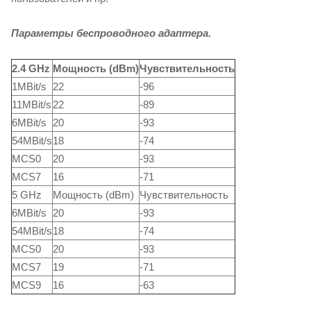
Параметры беспроводного адаптера.
2.4 GHz
Мощность (dBm)
Чувствительность
1MBit/s
22
-96
11MBit/s
22
-89
6MBit/s
20
-93
54MBit/s
18
-74
MCS0
20
-93
MCS7
16
-71
5 GHz
Мощность (dBm)
Чувствительность
6MBit/s
20
-93
54MBit/s
18
-74
MCS0
20
-93
MCS7
19
-71
MCS9
16
-63