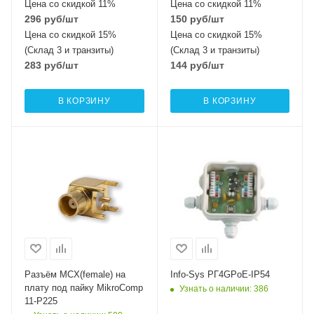
Цена со скидкой 11%
Цена со скидкой 11%
296
руб
/шт
150
руб
/шт
Цена со скидкой 15%
Цена со скидкой 15%
(Склад 3 и транзиты)
(Склад 3 и транзиты)
283
руб
/шт
144
руб
/шт
В КОРЗИНУ
В КОРЗИНУ
Разъём MCX(female) на
Info-Sys РГ4GPoE-IP54
плату под пайку MikroComp
Узнать о наличии
: 386
11-P225