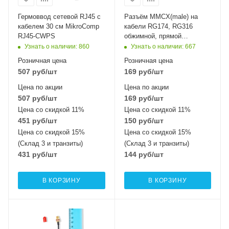
Гермоввод сетевой RJ45 с
Разъём MMCX(male) на
кабелем 30 см MikroComp
кабели RG174, RG316
RJ45-CWPS
обжимной, прямой
MikroComp 13-111L
Узнать о наличии
: 860
Узнать о наличии
: 667
Розничная цена
Розничная цена
507
руб
/шт
169
руб
/шт
Цена по акции
Цена по акции
507
руб
/шт
169
руб
/шт
Цена со скидкой 11%
Цена со скидкой 11%
451
руб
/шт
150
руб
/шт
Цена со скидкой 15%
Цена со скидкой 15%
(Склад 3 и транзиты)
(Склад 3 и транзиты)
431
руб
/шт
144
руб
/шт
В КОРЗИНУ
В КОРЗИНУ