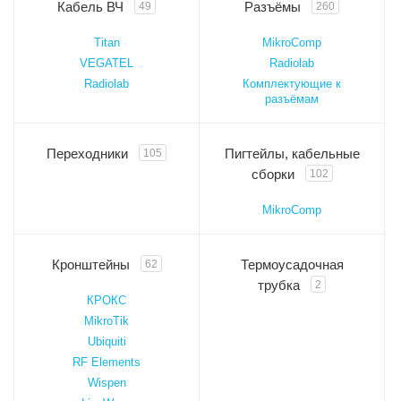
Кабель ВЧ
Разъёмы
49
260
Titan
MikroComp
VEGATEL
Radiolab
Radiolab
Комплектующие к
разъёмам
Переходники
Пигтейлы, кабельные
105
сборки
102
MikroComp
Кронштейны
Термоусадочная
62
трубка
2
КРОКС
MikroTik
Ubiquiti
RF Elements
Wispen