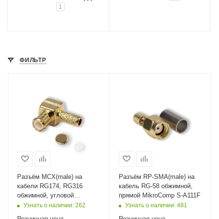
1
ФИЛЬТР
Разъём MCX(male) на
Разъём RP-SMA(male) на
кабели RG174, RG316
кабель RG-58 обжимной,
обжимной, угловой
прямой MikroComp S-A111F
MikroComp 11-121L
Узнать о наличии
: 262
Узнать о наличии
: 481
Розничная цена
Розничная цена