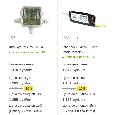
Info-Sys РГ4РoЕ-IP54
Info-Sys РГ4РоЕ-1 исп.2
(male-female)
Узнать о наличии
: 343
Узнать о наличии
: 408
Розничная цена
Розничная цена
1 410
руб
/шт
1 312
руб
/шт
Цена по акции
Цена по акции
1 269
руб
/шт
1 181
руб
/шт
1 410
руб
1 312
руб
-
10
%
-
10
%
Цена со скидкой 11%
Цена со скидкой 11%
1 255
руб
/шт
1 168
руб
/шт
Цена со скидкой 15%
Цена со скидкой 15%
(Склад 3 и транзиты)
(Склад 3 и транзиты)