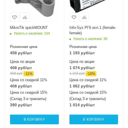
MikroTik quickMOUNT
Info-Sys РГ6 исп.1 (female-
female)
Узнать о наличии
: 104
Узнать о наличии
: 36
Розничная цена
Розничная цена
458
руб
/шт
1 193
руб
/шт
Цена по акции
Цена по акции
408
руб
/шт
1 074
руб
/шт
458
руб
1 193
руб
-
11
%
-
10
%
Цена со скидкой 11%
Цена со скидкой 11%
408
руб
/шт
1 062
руб
/шт
Цена со скидкой 15%
Цена со скидкой 15%
(Склад 3 и транзиты)
(Склад 3 и транзиты)
390
руб
/шт
1 014
руб
/шт
В КОРЗИНУ
В КОРЗИНУ