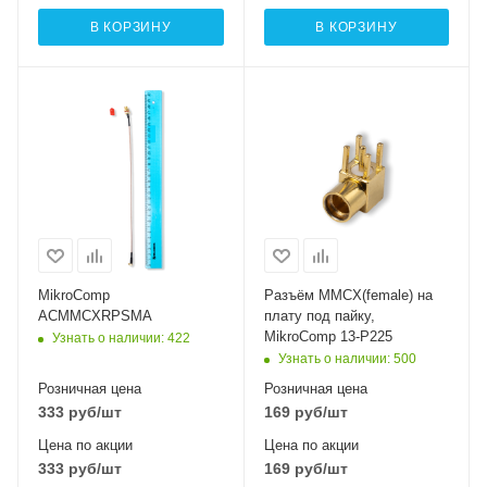
В КОРЗИНУ
В КОРЗИНУ
MikroComp
Разъём MMCX(female) на
ACMMCXRPSMA
плату под пайку,
MikroComp 13-P225
Узнать о наличии
: 422
Узнать о наличии
: 500
Розничная цена
Розничная цена
333
руб
/шт
169
руб
/шт
Цена по акции
Цена по акции
333
руб
/шт
169
руб
/шт