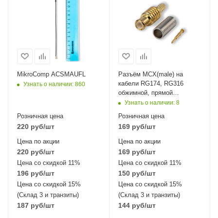
MikroComp ACSMAUFL
Разъём MCX(male) на
кабели RG174, RG316
Узнать о наличии
: 860
обжимной, прямой
MikroComp 11-111L
Узнать о наличии
: 8
Розничная цена
Розничная цена
220
руб
/шт
169
руб
/шт
Цена по акции
Цена по акции
220
руб
/шт
169
руб
/шт
Цена со скидкой 11%
Цена со скидкой 11%
196
руб
/шт
150
руб
/шт
Цена со скидкой 15%
Цена со скидкой 15%
(Склад 3 и транзиты)
(Склад 3 и транзиты)
187
руб
/шт
144
руб
/шт