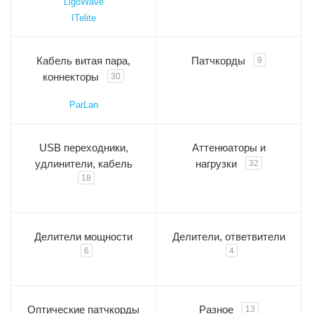
LigoWave
ITelite
Кабель витая пара,
Патчкорды
9
коннекторы
30
ParLan
USB переходники,
Аттенюаторы и
удлинители, кабель
нагрузки
32
18
Делители мощности
Делители, ответвители
6
4
Оптические патчкорды
Разное
13