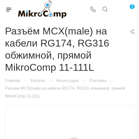
0
Разъём MCX(male) на
кабели RG174, RG316
обжимной, прямой
MikroComp 11-111L
—
—
—
—
Главная
Каталог
Аксессуары
Разъёмы
Разъём MCX(male) на кабели RG174, RG316 обжимной, прямой
MikroComp 11-111L