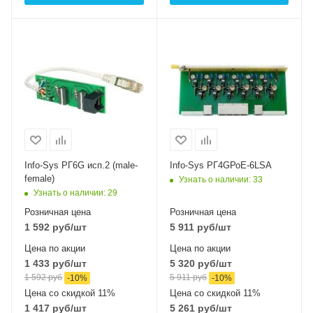
Info-Sys РГ6G исп.2 (male-
Info-Sys РГ4GРоЕ-6LSA
female)
Узнать о наличии
: 33
Узнать о наличии
: 29
Розничная цена
Розничная цена
1 592
руб
/шт
5 911
руб
/шт
Цена по акции
Цена по акции
1 433
руб
/шт
5 320
руб
/шт
1 592
руб
5 911
руб
-
10
%
-
10
%
Цена со скидкой 11%
Цена со скидкой 11%
1 417
руб
/шт
5 261
руб
/шт