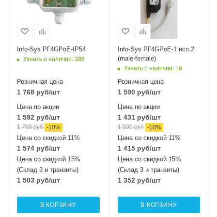
Info-Sys РГ4GPoE-IP54
Info-Sys РГ4GРoЕ-1 исп.2
(male-female)
Узнать о наличии
: 386
Узнать о наличии
: 16
Розничная цена
Розничная цена
1 768
руб
/шт
1 590
руб
/шт
Цена по акции
Цена по акции
1 592
руб
/шт
1 431
руб
/шт
1 768
руб
1 590
руб
-
10
%
-
10
%
Цена со скидкой 11%
Цена со скидкой 11%
1 574
руб
/шт
1 415
руб
/шт
Цена со скидкой 15%
Цена со скидкой 15%
(Склад 3 и транзиты)
(Склад 3 и транзиты)
1 503
руб
/шт
1 352
руб
/шт
В КОРЗИНУ
В КОРЗИНУ