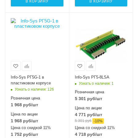
В КОРЗИНУ
В КОРЗИНУ
Info-Sys РГ5G-1 в
Info-Sys РГ5-8LSA
пластиковом корпусе
Узнать о наличии
: 1
Узнать о наличии
: 126
Розничная цена
Розничная цена
5 301
руб
/шт
1 968
руб
/шт
Цена по акции
Цена по акции
4 771
руб
/шт
1 968
руб
/шт
5 301
руб
-
10
%
Цена со скидкой 11%
Цена со скидкой 11%
1 752
руб
/шт
4 718
руб
/шт