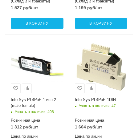
(Склад 3 и транзиты)
(Склад 3 и транзиты)
1 527
руб
/шт
1 199
руб
/шт
В КОРЗИНУ
В КОРЗИНУ
Info-Sys РГ4РоЕ-1 исп.2
Info-Sys РГ4РоЕ-1DIN
(male-female)
Узнать о наличии
: 47
Узнать о наличии
: 408
Розничная цена
Розничная цена
1 312
руб
/шт
1 604
руб
/шт
Цена по акции
Цена по акции