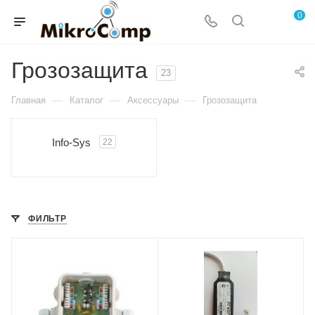
0
Грозозащита
23
—
—
—
Главная
Каталог
Аксессуары
Грозозащита
Info-Sys
22
ФИЛЬТР