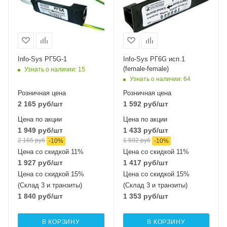
Info-Sys РГ5G-1
Info-Sys РГ6G исп.1
(female-female)
Узнать о наличии
: 15
Узнать о наличии
: 64
Розничная цена
Розничная цена
2 165
руб
/шт
1 592
руб
/шт
Цена по акции
Цена по акции
1 949
руб
/шт
1 433
руб
/шт
2 165
руб
1 592
руб
-
10
%
-
10
%
Цена со скидкой 11%
Цена со скидкой 11%
1 927
руб
/шт
1 417
руб
/шт
Цена со скидкой 15%
Цена со скидкой 15%
(Склад 3 и транзиты)
(Склад 3 и транзиты)
1 840
руб
/шт
1 353
руб
/шт
В КОРЗИНУ
В КОРЗИНУ