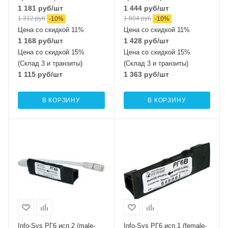
1 181
руб
/шт
1 444
руб
/шт
1 312
руб
1 604
руб
-
10
%
-
10
%
Цена со скидкой 11%
Цена со скидкой 11%
1 168
руб
/шт
1 428
руб
/шт
Цена со скидкой 15%
Цена со скидкой 15%
(Склад 3 и транзиты)
(Склад 3 и транзиты)
1 115
руб
/шт
1 363
руб
/шт
В КОРЗИНУ
В КОРЗИНУ
Info-Sys РГ6 исп.2 (male-
Info-Sys РГ6 исп.1 (female-