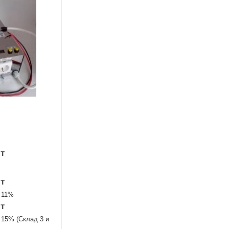
т
т
 11%
т
 15% (Склад 3 и