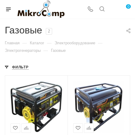
0
Газовые
2
—
—
—
Главная
Каталог
Электрооборудование
—
Электрогенераторы
Газовые
ФИЛЬТР