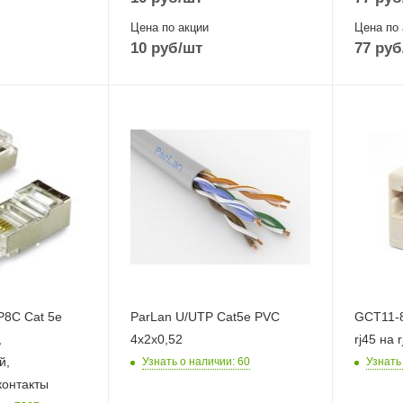
Цена по акции
Цена по 
10
руб
/шт
77
руб
P8C Cat 5e
ParLan U/UTP Cat5e PVC
GCT11-
,
4х2х0,52
й,
Узнать о наличии
: 60
Узнать
контакты