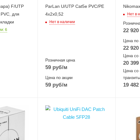
пара) F/UTP
ParLan U/UTP Cat5e PVC/PE
Nikomax
2 PVC, для
4х2х0,52
Нет в 
окладки
Нет в наличии
Рознична
22 920
ии
: 6
Цена по 
22 920
Цена со
Розничная цена
20 399
59
руб
/м
Цена со 
Цена по акции
транзиты
59
руб
/м
19 482