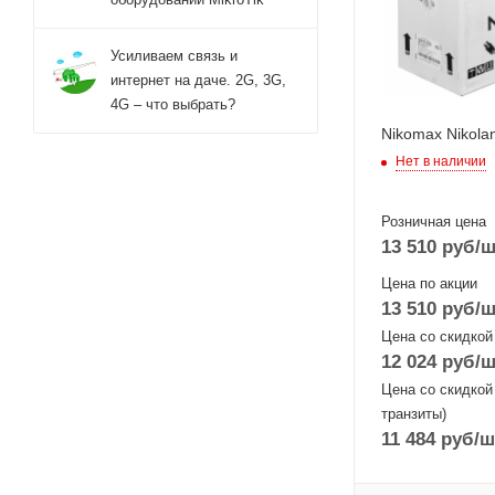
Усиливаем связь и
интернет на даче. 2G, 3G,
4G – что выбрать?
Nikomax Nikola
Нет в наличии
Розничная цена
13 510
руб
/ш
Цена по акции
13 510
руб
/ш
Цена со скидкой
12 024
руб
/ш
Цена со скидкой
транзиты)
11 484
руб
/ш