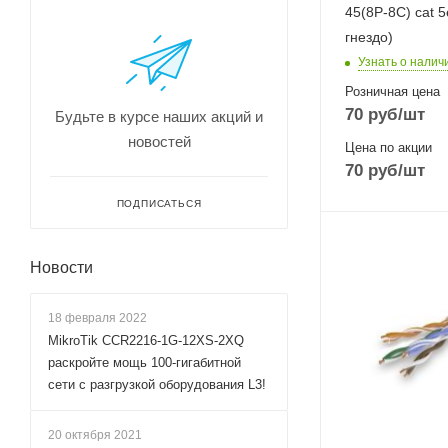
45(8P-8C) cat 5
гнездо)
Узнать о налич
Розничная цена
70
руб
/шт
Будьте в курсе наших акций и
новостей
Цена по акции
70
руб
/шт
ПОДПИСАТЬСЯ
Новости
18 февраля 2022
MikroTik CCR2216-1G-12XS-2XQ
раскройте мощь 100-гигабитной
сети с разгрузкой оборудования L3!
20 октября 2021