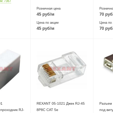
ии
: 7367
Розничная цена
Рознична
45
руб
/м
70
руб
Цена по акции
Цена по 
45
руб
/м
70
руб
01
REXANT 05-1021 Джек RJ-45
Разъем 
проходник RJ-
8P8C CAT 5e
под вит