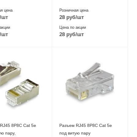
я цена
Розничная цена
/шт
28
руб
/шт
акции
Цена по акции
/шт
28
руб
/шт
RJ45 8P8C Cat 5e
Разъем RJ45 8P8C Cat 5e
ую пару,
под витую пару