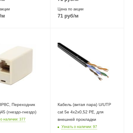
акции
Цена по акции
/м
71
руб
/м
8P8C, Переходник
Кабель (витая пара) U/UTP
rj45 на rj45 (гнездо-гнездо)
cat 5e 4х2х0,52 PE, для
внешней прокладки
 о наличии
: 377
Узнать о наличии
: 97