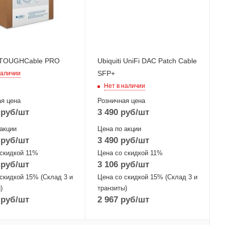
i TOUGHCable PRO
Ubiquiti UniFi DAC Patch Cable
SFP+
наличии
Нет в наличии
я цена
Розничная цена
руб
/шт
3 490
руб
/шт
акции
Цена по акции
руб
/шт
3 490
руб
/шт
 скидкой 11%
Цена со скидкой 11%
руб
/шт
3 106
руб
/шт
скидкой 15% (Склад 3 и
Цена со скидкой 15% (Склад 3 и
)
транзиты)
руб
/шт
2 967
руб
/шт