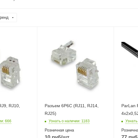
ренд
J9, RJ10,
Разъем 6P6C (RJ11, RJ14,
ParLan 
RJ25)
4х2х0,5
ии
: 666
Узнать о наличии
: 1183
Узнать
Розничная цена
Рознична
10
руб
/шт
77
руб