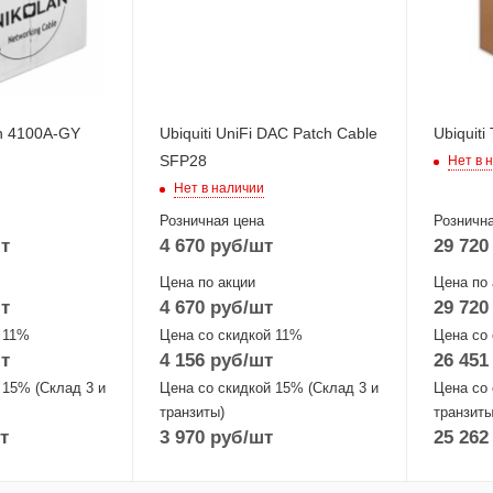
n 4100A-GY
Ubiquiti UniFi DAC Patch Cable
Ubiquit
SFP28
Нет в 
Нет в наличии
Розничная цена
Рознична
т
4 670
руб
/шт
29 720
Цена по акции
Цена по 
т
4 670
руб
/шт
29 720
 11%
Цена со скидкой 11%
Цена со
т
4 156
руб
/шт
26 451
 15% (Склад 3 и
Цена со скидкой 15% (Склад 3 и
Цена со 
транзиты)
транзиты
т
3 970
руб
/шт
25 262