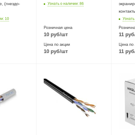
e, (гнездо-
экранир
Узнать о наличии
: 86
контакт
ии
: 10
Узнать
Розничная цена
Рознична
10
руб
/шт
11
руб
Цена по акции
Цена по 
10
руб
/шт
11
руб