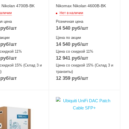
 Nikolan 4700B-BK
Nikomax Nikolan 4600B-BK
наличии
Нет в наличии
я цена
Розничная цена
руб
/шт
14 540
руб
/шт
акции
Цена по акции
руб
/шт
14 540
руб
/шт
 скидкой 11%
Цена со скидкой 11%
руб
/шт
12 941
руб
/шт
скидкой 15% (Склад 3 и
Цена со скидкой 15% (Склад 3 и
)
транзиты)
руб
/шт
12 359
руб
/шт