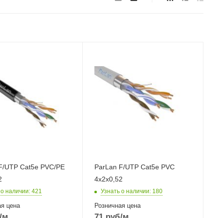
F/UTP Cat5e PVC/PE
ParLan F/UTP Cat5e PVC
2
4х2х0,52
 о наличии
: 421
Узнать о наличии
: 180
я цена
Розничная цена
/м
71
руб
/м