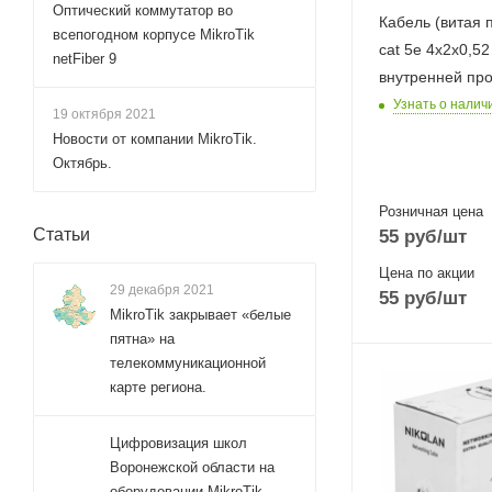
Оптический коммутатор во
Кабель (витая 
всепогодном корпусе MikroTik
cat 5e 4х2х0,5
netFiber 9
внутренней пр
Узнать о налич
19 октября 2021
Новости от компании MikroTik.
Октябрь.
Розничная цена
Статьи
55
руб
/шт
Цена по акции
29 декабря 2021
55
руб
/шт
MikroTik закрывает «белые
пятна» на
телекоммуникационной
карте региона.
Цифровизация школ
Воронежской области на
оборудовании MikroTik