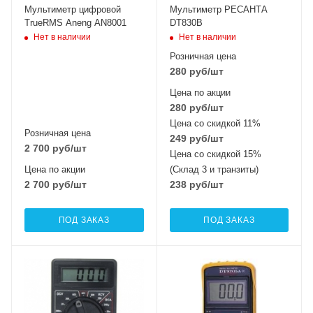
Мультиметр цифровой
Мультиметр РЕСАНТА
TrueRMS Aneng AN8001
DT830B
Нет в наличии
Нет в наличии
Розничная цена
280
руб
/шт
Цена по акции
280
руб
/шт
Цена со скидкой 11%
Розничная цена
249
руб
/шт
2 700
руб
/шт
Цена со скидкой 15%
Цена по акции
(Склад 3 и транзиты)
2 700
руб
/шт
238
руб
/шт
ПОД ЗАКАЗ
ПОД ЗАКАЗ