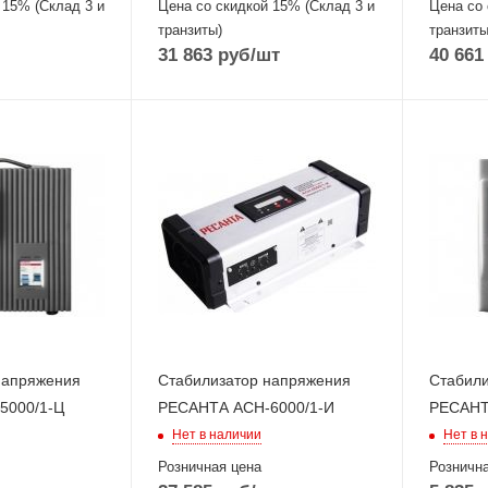
 15% (Склад 3 и
Цена со скидкой 15% (Склад 3 и
Цена со 
транзиты)
транзиты
31 863
руб
/шт
40 661
напряжения
Стабилизатор напряжения
Стабили
5000/1-Ц
РЕСАНТА АСН-6000/1-И
РЕСАНТ
Нет в наличии
Нет в 
Розничная цена
Рознична