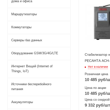
дома и офиса
Маршрутизаторы
Коммутаторы
Серверы баз данных
Оборудование GSM/3G/4G/LTE
Стабилизатор 
РЕСАНТА АСН-
Интернет Вещей (Internet of
Нет в наличии
Things, IoT)
Розничная цена
10 485
руб
/ш
Источники бесперебойного
Цена по акции
питания
10 485
руб
/ш
Цена со скидкой
Аккумуляторы
9 332
руб
/шт