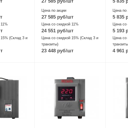
т
27 585
руб
/шт
5 835
р
Цена по акции
Цена по 
т
27 585
руб
/шт
5 835
р
 11%
Цена со скидкой 11%
Цена со
т
24 551
руб
/шт
5 193
р
 15% (Склад 3 и
Цена со скидкой 15% (Склад 3 и
Цена со 
транзиты)
транзиты
т
23 448
руб
/шт
4 961
р