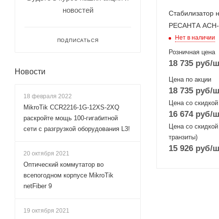
новостей
Стабилизатор 
РЕСАНТА АСН-
Нет в наличии
ПОДПИСАТЬСЯ
Розничная цена
18 735
руб
/ш
Новости
Цена по акции
18 735
руб
/ш
18 февраля 2022
Цена со скидкой
MikroTik CCR2216-1G-12XS-2XQ
16 674
руб
/ш
раскройте мощь 100-гигабитной
Цена со скидкой
сети с разгрузкой оборудования L3!
транзиты)
15 926
руб
/ш
20 октября 2021
Оптический коммутатор во
всепогодном корпусе MikroTik
netFiber 9
19 октября 2021