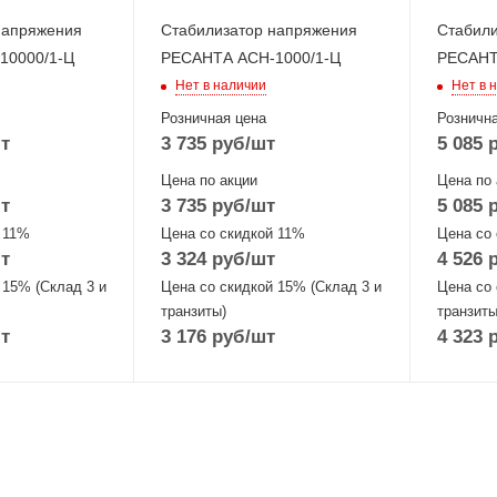
напряжения
Стабилизатор напряжения
Стабили
10000/1-Ц
РЕСАНТА АСН-1000/1-Ц
РЕСАНТ
Нет в наличии
Нет в 
Розничная цена
Рознична
т
3 735
руб
/шт
5 085
р
Цена по акции
Цена по 
т
3 735
руб
/шт
5 085
р
 11%
Цена со скидкой 11%
Цена со
т
3 324
руб
/шт
4 526
р
 15% (Склад 3 и
Цена со скидкой 15% (Склад 3 и
Цена со 
транзиты)
транзиты
т
3 176
руб
/шт
4 323
р