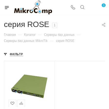
0
серия ROSE
1
—
—
—
Главная
Каталог
Серверы баз данных
—
Серверы баз данных MikroTik
серия ROSE
ФИЛЬТР
Проводные,
оптические
интерфейсы
1xGigabit,
2x10GigabitEth,
4xSFP+,4x25G
SFP28, 2х100G
QSFP28