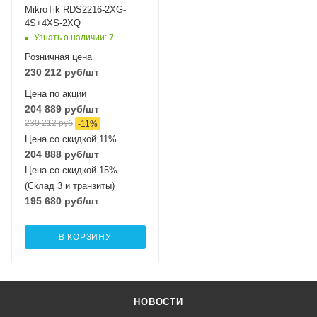
MikroTik RDS2216-2XG-
4S+4XS-2XQ
Узнать о наличии
: 7
Розничная цена
230 212
руб
/шт
Цена по акции
204 889
руб
/шт
230 212
руб
-
11
%
Цена со скидкой 11%
204 888
руб
/шт
Цена со скидкой 15%
(Склад 3 и транзиты)
195 680
руб
/шт
В КОРЗИНУ
НОВОСТИ