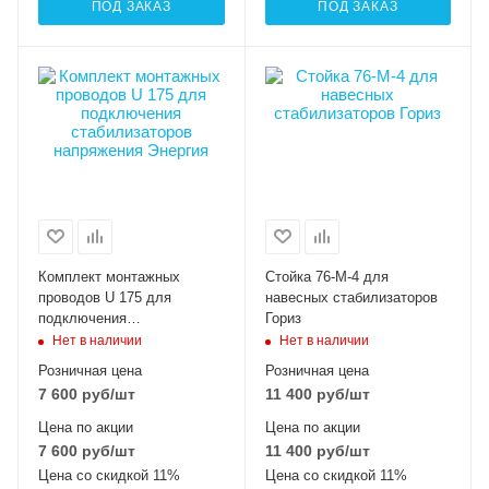
ПОД ЗАКАЗ
ПОД ЗАКАЗ
Комплект монтажных
Стойка 76-М-4 для
проводов U 175 для
навесных стабилизаторов
подключения
Гориз
стабилизаторов
Нет в наличии
Нет в наличии
напряжения Энергия
Розничная цена
Розничная цена
7 600
руб
/шт
11 400
руб
/шт
Цена по акции
Цена по акции
7 600
руб
/шт
11 400
руб
/шт
Цена со скидкой 11%
Цена со скидкой 11%