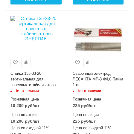
Стойка 135-33-20
Сварочный электрод
вертикальная для
РЕСАНТА МР-3 Ф4,0 Пачка
навесных стабилизаторов
1 кг
ЭНЕРГИЯ
Нет в наличии
Нет в наличии
Розничная цена
Розничная цена
10 200
руб
/шт
225
руб
/шт
Цена по акции
Цена по акции
10 200
руб
/шт
225
руб
/шт
Цена со скидкой 11%
Цена со скидкой 11%