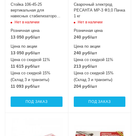
Стойка 106-45-25
Сварочный электрод
вертикальная для
РЕСАНТА МР-3 Ф3,0 Пачка
навесных стабилизаторов
1 кг
ЭНЕРГИЯ
Нет в наличии
Нет в наличии
Розничная цена
Розничная цена
13 050
руб
/шт
240
руб
/шт
Цена по акции
Цена по акции
13 050
руб
/шт
240
руб
/шт
Цена со скидкой 11%
Цена со скидкой 11%
11 615
руб
/шт
213
руб
/шт
Цена со скидкой 15%
Цена со скидкой 15%
(Склад 3 и транзиты)
(Склад 3 и транзиты)
11 093
руб
/шт
204
руб
/шт
ПОД ЗАКАЗ
ПОД ЗАКАЗ