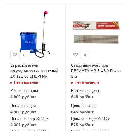
Опрыскиватель
Сварочный электрод
аккумуляторный ранцевый
РЕСАНТА МР-3 Ф3,0 Пачка
ZX-12E-06 ЭНЕРГИЯ
3 кг
Нет в наличии
Нет в наличии
Розничная цена
Розничная цена
4 900
руб
/шт
645
руб
/шт
Цена по акции
Цена по акции
4 900
руб
/шт
645
руб
/шт
Цена со скидкой 11%
Цена со скидкой 11%
4 361
руб
/шт
575
руб
/шт