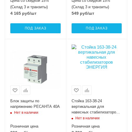
Цена со скидкой 15%
Цена со скидкой 15%
(Склад 3 и транзиты)
(Склад 3 и транзиты)
4 165
руб
/шт
549
руб
/шт
ПОД ЗАКАЗ
ПОД ЗАКАЗ
Блок защиты по
Стойка 163-38-24
напряжению РЕСАНТА 40A
вертикальная для
навесных стабилизаторов
Нет в наличии
ЭНЕРГИЯ
Нет в наличии
Розничная цена
Розничная цена