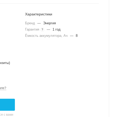
Характеристики
Бренд
—
Энергия
Гарантия
—
1 год
?
Ёмкость аккумулятора, Ач
—
8
нзиты)
вле?
я с вами