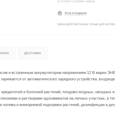
и уточнят условия заказа
Хочу в подарок
Цена действительна только для интерн
ПЛАТА
ДОСТАВКА
осом и встроенным аккумулятором напряжением 12 В марки ЭН
аряжается от автоматического зарядного устройства, входяще
 вредителей и болезней растений, плодово-ягодных, овощных и
пензиями и растворами ядохимикатов на личных участках, в те
я полива и внекорневой подкормки растений, дезинфекции и де