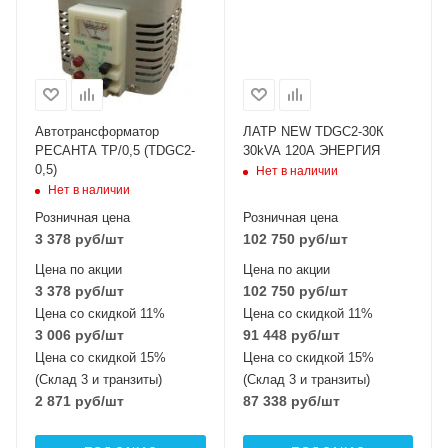
Автотрансформатор
ЛАТР NEW TDGC2-30К
РЕСАНТА ТР/0,5 (TDGC2-
30kVA 120А ЭНЕРГИЯ
0,5)
Нет в наличии
Нет в наличии
Розничная цена
Розничная цена
3 378
руб
/шт
102 750
руб
/шт
Цена по акции
Цена по акции
3 378
руб
/шт
102 750
руб
/шт
Цена со скидкой 11%
Цена со скидкой 11%
3 006
руб
/шт
91 448
руб
/шт
Цена со скидкой 15%
Цена со скидкой 15%
(Склад 3 и транзиты)
(Склад 3 и транзиты)
2 871
руб
/шт
87 338
руб
/шт