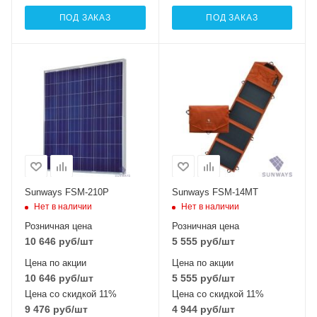
ПОД ЗАКАЗ
ПОД ЗАКАЗ
Тип элемента
Тип элемента
поликристаллический
монокристаллический
Sunways FSM-210P
Sunways FSM-14MT
Нет в наличии
Нет в наличии
Розничная цена
Розничная цена
10 646
руб
/шт
5 555
руб
/шт
Цена по акции
Цена по акции
10 646
руб
/шт
5 555
руб
/шт
Цена со скидкой 11%
Цена со скидкой 11%
9 476
руб
/шт
4 944
руб
/шт