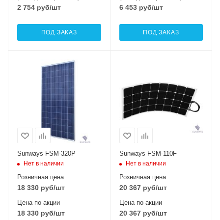
2 754
руб
/шт
6 453
руб
/шт
ПОД ЗАКАЗ
ПОД ЗАКАЗ
Тип элемента
Тип элемента
поликристаллический
монокристаллический
Sunways FSM-320P
Sunways FSM-110F
Нет в наличии
Нет в наличии
Розничная цена
Розничная цена
18 330
руб
/шт
20 367
руб
/шт
Цена по акции
Цена по акции
18 330
руб
/шт
20 367
руб
/шт