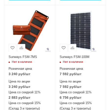
Тип элемента
Тип элемента
монокристаллический
монокристаллический
Sunways FSM-7MS
Sunways FSM-100M
Нет в наличии
Нет в наличии
Розничная цена
Розничная цена
3 240
руб
/шт
7 592
руб
/шт
Цена по акции
Цена по акции
3 240
руб
/шт
7 592
руб
/шт
Цена со скидкой 11%
Цена со скидкой 11%
2 883
руб
/шт
6 756
руб
/шт
Цена со скидкой 15%
Цена со скидкой 15%
(Склад 3 и транзиты)
(Склад 3 и транзиты)