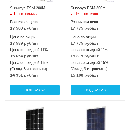
Sunways FSM-200M
Sunways FSM-300M
Нет в наличии
Нет в наличии
Розничная цена
Розничная цена
17 589
руб
/шт
17 775
руб
/шт
Цена по акции
Цена по акции
17 589
руб
/шт
17 775
руб
/шт
Цена со скидкой 11%
Цена со скидкой 11%
15 654
руб
/шт
15 819
руб
/шт
Цена со скидкой 15%
Цена со скидкой 15%
(Склад 3 и транзиты)
(Склад 3 и транзиты)
14 951
руб
/шт
15 108
руб
/шт
ПОД ЗАКАЗ
ПОД ЗАКАЗ
Тип элемента
Тип элемента
монокристаллический
поликристаллический