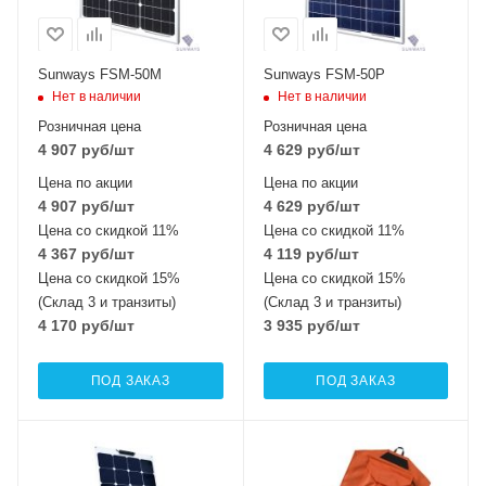
Sunways FSM-50M
Sunways FSM-50P
Нет в наличии
Нет в наличии
Розничная цена
Розничная цена
4 907
руб
/шт
4 629
руб
/шт
Цена по акции
Цена по акции
4 907
руб
/шт
4 629
руб
/шт
Цена со скидкой 11%
Цена со скидкой 11%
4 367
руб
/шт
4 119
руб
/шт
Цена со скидкой 15%
Цена со скидкой 15%
(Склад 3 и транзиты)
(Склад 3 и транзиты)
4 170
руб
/шт
3 935
руб
/шт
ПОД ЗАКАЗ
ПОД ЗАКАЗ
Тип элемента
Тип элемента
монокристаллический
монокристаллический