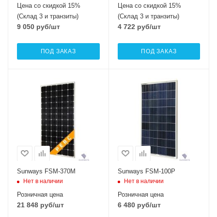
Цена со скидкой 15%
Цена со скидкой 15%
(Склад 3 и транзиты)
(Склад 3 и транзиты)
9 050
руб
/шт
4 722
руб
/шт
ПОД ЗАКАЗ
ПОД ЗАКАЗ
Тип элемента
Тип элемента
монокристаллический
поликристаллический
Sunways FSM-370M
Sunways FSM-100P
Нет в наличии
Нет в наличии
Розничная цена
Розничная цена
21 848
руб
/шт
6 480
руб
/шт