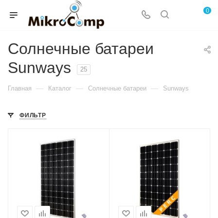
0
Солнечные батареи
Sunways
25
—
—
—
Главная
Каталог
Солнечные батареи
Sunways
ФИЛЬТР
Тип элемента
Тип элемента
монокристаллический
монокристаллический