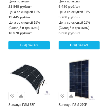
Цена по акции
Цена по акции
21 848
руб
/шт
6 480
руб
/шт
Цена со скидкой 11%
Цена со скидкой 11%
19 445
руб
/шт
5 768
руб
/шт
Цена со скидкой 15%
Цена со скидкой 15%
(Склад 3 и транзиты)
(Склад 3 и транзиты)
18 570
руб
/шт
5 508
руб
/шт
ПОД ЗАКАЗ
ПОД ЗАКАЗ
Тип элемента
Тип элемента
монокристаллический
поликристаллический
Sunways FSM-55F
Sunways FSM-270P