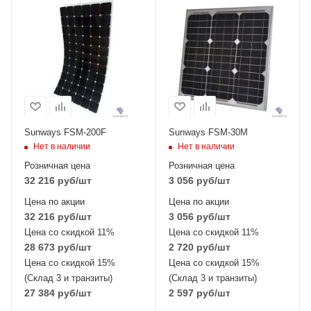
Тип элемента
Тип элемента
монокристаллический
монокристаллический
Sunways FSM-200F
Sunways FSM-30M
Нет в наличии
Нет в наличии
Розничная цена
Розничная цена
32 216
руб
/шт
3 056
руб
/шт
Цена по акции
Цена по акции
32 216
руб
/шт
3 056
руб
/шт
Цена со скидкой 11%
Цена со скидкой 11%
28 673
руб
/шт
2 720
руб
/шт
Цена со скидкой 15%
Цена со скидкой 15%
(Склад 3 и транзиты)
(Склад 3 и транзиты)
27 384
руб
/шт
2 597
руб
/шт