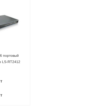
tPoEOut,
et
6 портовый
р LS-RT2412
т
т