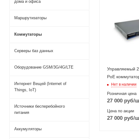
дома и офиса
оптические
интерфейсы
Маршрутизаторы
24xFastEtherne
2xGigabitEthern
Коммутаторы
Серверы баз данных
Оборудование GSM/3G/4G/LTE
Управляемый 2
PoE коммутато
Интернет Вещей (Internet of
Нет в наличии
Things, IoT)
Розничная цена
27 000
руб
/ш
Источники бесперебойного
Цена по акции
питания
27 000
руб
/ш
Аккумуляторы