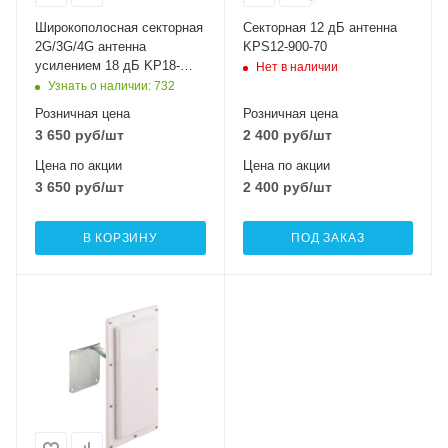
Широкополосная секторная
Секторная 12 дБ антенна
2G/3G/4G антенна
KPS12-900-70
усилением 18 дБ KP18-
Нет в наличии
1700/2700
Узнать о наличии
: 732
Розничная цена
Розничная цена
3 650
руб
/шт
2 400
руб
/шт
Цена по акции
Цена по акции
3 650
руб
/шт
2 400
руб
/шт
В КОРЗИНУ
ПОД ЗАКАЗ