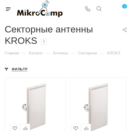
0
Секторные антенны
KROKS
3
—
—
—
—
Главная
Каталог
Антенны
Секторные
KROKS
ФИЛЬТР