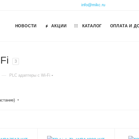
info@mikc.ru
НОВОСТИ
АКЦИИ
КАТАЛОГ
ОПЛАТА И Д
Fi
3
—
PLC адаптеры с Wi-Fi
астание)