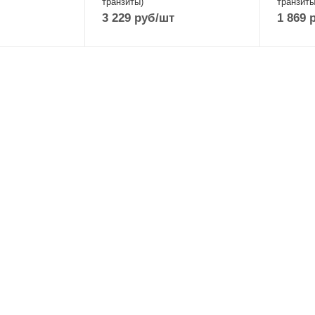
транзиты)
транзиты
3 229
руб
/шт
1 869
р