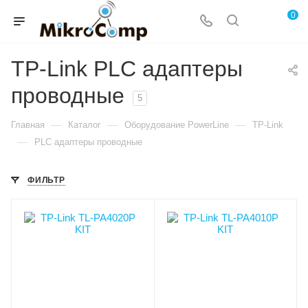
0
TP-Link PLC адаптеры
проводные
5
—
—
—
Главная
Каталог
Оборудование PowerLine
TP-Link
—
PLC адаптеры проводные
ФИЛЬТР