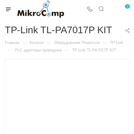
0
TP-Link TL-PA7017P KIT
—
—
—
Главная
Каталог
Оборудование PowerLine
TP-Link
—
—
PLC адаптеры проводные
TP-Link TL-PA7017P KIT