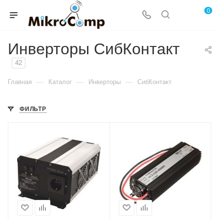
0
Инверторы СибКонтакт
42
—
—
—
Главная
Каталог
Инверторы
СибКонтакт
ФИЛЬТР