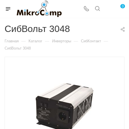
0
СибВольт 3048
—
—
—
—
Главная
Каталог
Инверторы
СибКонтакт
СибВольт 3048