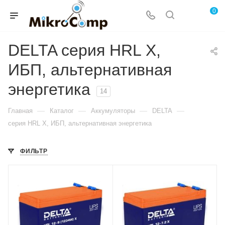
0
DELTA серия HRL X,
ИБП, альтернативная
энергетика
14
—
—
—
—
Главная
Каталог
Аккумуляторы
DELTA
серия HRL X, ИБП, альтернативная энергетика
ФИЛЬТР