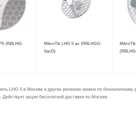
Wi-Fi интерфейсы
5 ГГц 802.11a/n/ac
ы
Wi-Fi ин
MIMO2x2
Два: 5 Г
802.11a
MIMO2x2
802.11b
MIMO2x
HP5 (RBLHG-
MikroTik LHG 5 ac (RBLHGG-
MikroTi
5acD)
(RBLHG
ть LHG 5 в Москве и других регионах можно по безналичному р
. Действует акция бесплатной доставки по Москве.