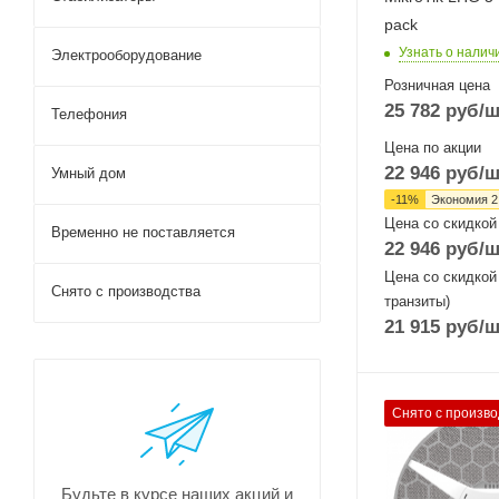
pack
Узнать о налич
Электрооборудование
Розничная цена
25 782
руб
/ш
Телефония
Цена по акции
22 946
руб
/ш
Умный дом
-
11
%
Экономия
2
Цена со скидкой
Временно не поставляется
22 946
руб
/ш
Цена со скидкой
Снято с производства
транзиты)
21 915
руб
/ш
Проводные,
Снято с произво
оптические
интерфейсы
1x10/100 Mbps
Будьте в курсе наших акций и
Ethernet