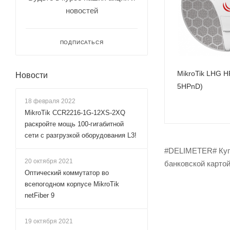
новостей
Wi-Fi интерфейс
5 ГГц 802.11a/n
MIMO2x2
ПОДПИСАТЬСЯ
MikroTik LHG 
Новости
5HPnD)
18 февраля 2022
MikroTik CCR2216-1G-12XS-2XQ
раскройте мощь 100-гигабитной
сети с разгрузкой оборудования L3!
#DELIMETER# Купи
20 октября 2021
банковской картой
Оптический коммутатор во
всепогодном корпусе MikroTik
netFiber 9
19 октября 2021