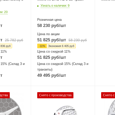
Узнать о наличии
: 9
ии
: 20
Розничная цена
т
58 230
руб
/шт
Цена по акции
т
51 825
руб
/шт
25 782
руб
58 230
руб
 836
руб
-
11
%
Экономия
6 405
руб
 11%
Цена со скидкой 11%
т
51 825
руб
/шт
 15% (Склад 3 и
Цена со скидкой 15% (Склад 3 и
транзиты)
т
49 495
руб
/шт
Проводные,
Проводн
дства
Снято с производства
Снято с
оптические
оптическ
интерфейсы
интерфе
1xGigabit Ethernet
1xGigabi
1хSFP