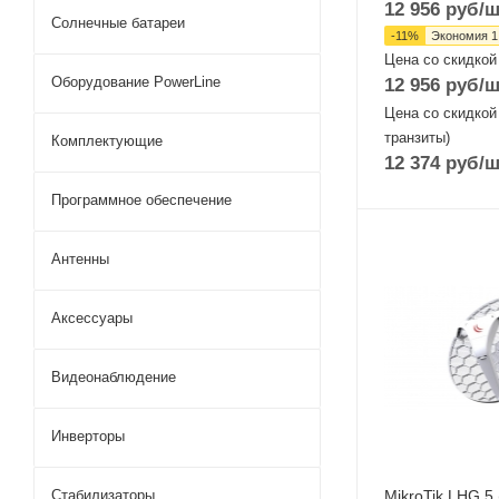
12 956
руб
/ш
Солнечные батареи
-
11
%
Экономия
1
Цена со скидкой
Оборудование PowerLine
12 956
руб
/ш
Цена со скидкой
транзиты)
Комплектующие
12 374
руб
/ш
Программное обеспечение
Проводные,
Антенны
оптические
интерфейсы
1x10/100 Mbps
Аксессуары
Ethernet
Wi-Fi интерфейс
Видеонаблюдение
5 ГГц 802.11a/n
MIMO2x2
Инверторы
MikroTik LHG 5
Стабилизаторы