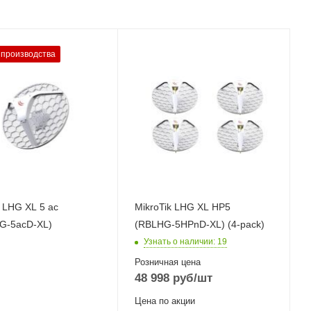
ые,
Проводные,
 производства
ие
оптические
йсы
интерфейсы
t Ethernet
1x10/100 Mbps
Ethernet
терфейсы
2.11a/n/ac
Wi-Fi интерфейсы
2
5 ГГц 802.11a/n
MIMO2x2
k LHG XL 5 ac
MikroTik LHG XL HP5
G-5acD-XL)
(RBLHG-5HPnD-XL) (4-pack)
Узнать о наличии
: 19
Розничная цена
48 998
руб
/шт
Цена по акции