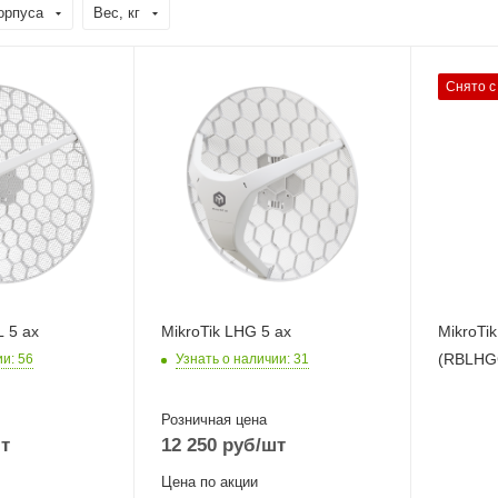
орпуса
Вес, кг
Проводные,
Проводн
Снято с
оптические
оптическ
интерфейсы
интерфе
net
1xGigabit Ethernet
1xGigabi
ы
Wi-Fi интерфейсы
Wi-Fi ин
5 ГГц
5 ГГц 80
802.11a/n/ac/ax
MIMO2x
L 5 ax
MikroTik LHG 5 ax
MikroTi
(RBLHG
ии
: 56
Узнать о наличии
: 31
Розничная цена
т
12 250
руб
/шт
Цена по акции