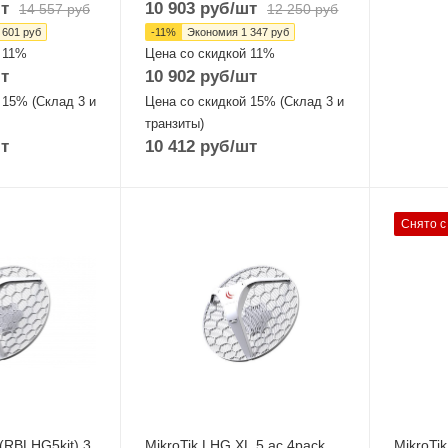
т
10 903
руб
/шт
14 557
руб
12 250
руб
 601
руб
-
11
%
Экономия
1 347
руб
 11%
Цена со скидкой 11%
т
10 902
руб
/шт
 15% (Склад 3 и
Цена со скидкой 15% (Склад 3 и
транзиты)
т
10 412
руб
/шт
Проводные,
Проводн
Снято с
оптические
оптическ
интерфейсы
интерфе
1xGigabit Ethernet
1x10/10
Ethernet
Wi-Fi интерфейсы
5 ГГц 802.11a/n/ac
ы
Wi-Fi ин
MIMO2x2
5 ГГц 8
MIMO2x
 (RBLHG5kit) 3
MikroTik LHG XL 5 ac 4pack
MikroTi