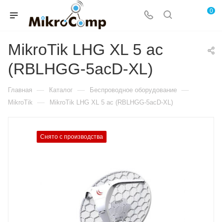
0
MikroTik LHG XL 5 ac
(RBLHGG-5acD-XL)
—
—
—
Главная
Каталог
Беспроводное оборудование
—
MikroTik
MikroTik LHG XL 5 ac (RBLHGG-5acD-XL)
Снято с производства