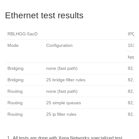
Ethernet test results
RBLHGG-5acD
IPQ-4
Mode
Configuration
1518 
kpps
Bridging
none (fast path)
82,2
Bridging
25 bridge filter rules
82,2
Routing
none (fast path)
82,2
Routing
25 simple queues
82,2
Routing
25 ip filter rules
82,2
All tests are done with Xena Networks specialized test