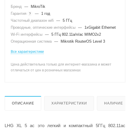
Бренд
—
MikroTik
Гарантия
—
1 год
?
Частотный диапазон wifi
—
5 ГГц
Проводные, оптические интерфейсы
—
1xGigabit Ethernet
Wi-Fi интерфейсы
—
5 ГГц 802.11a/n/ac MIMO2x2
Операционная система
—
Mikrotik RouterOS Level 3
Все характеристики
Цена действительна только для интернет-магазина и может
отличаться от цен в розничных магазинах
ОПИСАНИЕ
ХАРАКТЕРИСТИКИ
НАЛИЧИЕ
LHG XL 5 ac это легкий и компактный 5ГГц 802.11ac